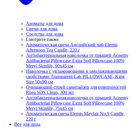
Ароматы для дома
Свечи для дома
Средства для дома
Смотрите также
Ароматическая свеча Английский чай Elemis
Afternoon Tea Candle, 220 г
Антибактериальная наволочка от прыщей Acnemy
Antibacterial Pillowcase Extra Soft Pillowcase 100%
Meryl Skinlife, 90х45 см
Наволочка с увлажняющими и омолаживающими
свойствами Transparent-Lab PILLOWCASE, King
Size 50x90 см
Очищающий спрей санитайзер для поверхностей
Rhea SOS Clean, 300 мл
Антибактериальная наволочка от прыщей Acnemy
Antibacterial Pillowcase Extra Soft Pillowcase 100%
Meryl Skinlife, 75х45 см
Ароматическая свеча Elemis Mayfair No.9 Candle,
220 г
Все для лица