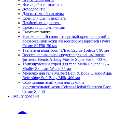
Все скрабы и пилинги
Дезодоранты
Для интимной гигиены
Крем для шеи и декольте
Парфюмерия для тела
Средства для депиляции
Смотрите также
Увлажняющий солнцезащитный крем для сухой и
обезвоженной кожи Mesoestetic Mesoprotech Hydra
Cream SPF50, 50 мл
Туалетная вода Tous "L'Eau Eau de Toilette", 90 мл
Восстанавливающее средство для ванны после
фитнеса Elemis Aching Muscle Super Soak, 400 мл
Тонизирующий спрей для тела Maria Galland 938-
Vitality Skincare Water, 75 мл
Молочко для тела Marbert Bath & Body Classic Aqua
Refreshing Soft Body Milk, 400 мл
Солнцезащитный крем для сухой и
чувствительной кожи Celenes Herbal Suncreen Face
Cream Spf 50
Beauty добавки