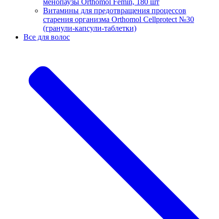
менопаузы Orthomol Femin, 180 шт
Витамины для предотвращения процессов
старения организма Orthomol Cellprotect №30
(гранули-капсули-таблетки)
Все для волос