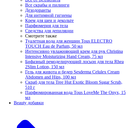
Все скрабы и пилинги
Дезодоранты
Для интимной гигиены
Крем для шеи и декольте
Парфюмерия для тела
Средства для депиляции
Смотрите также
Туалетная вода для женщин Tous ELECTRO
TOUCH Eau de Parfum, 50 мл
Интенсивно увлажняющий крем для рук Christina
Intensive Moisturizing Hand Cream, 75 мл
Бифазный ремоделирующий лосьон для тела Rhea
2Slim Lotion, 150 мл
Гель для живота и бедер Sesderma Celulex Cream
Abdomen and Hips, 100 мл
Скраб для тела Tree Hut Exotic Bloom Sugar Scrub,
510 г
Парфюмированная вода Tous LoveMe The Onyx, 15
мл
Beauty добавки