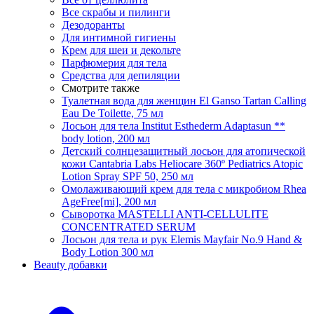
Все скрабы и пилинги
Дезодоранты
Для интимной гигиены
Крем для шеи и декольте
Парфюмерия для тела
Средства для депиляции
Смотрите также
Туалетная вода для женщин El Ganso Tartan Calling
Eau De Toilette, 75 мл
Лосьон для тела Institut Esthederm Adaptasun **
body lotion, 200 мл
Детский солнцезащитный лосьон для атопической
кожи Cantabria Labs Heliocare 360º Pediatrics Atopic
Lotion Spray SPF 50, 250 мл
Омолаживающий крем для тела с микробиом Rhea
AgeFree[mi], 200 мл
Сыворотка MASTELLI ANTI-CELLULITE
CONCENTRATED SERUM
Лосьон для тела и рук Elemis Mayfair No.9 Hand &
Body Lotion 300 мл
Beauty добавки