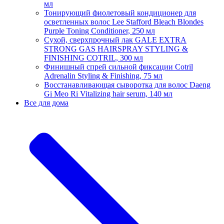
мл
Тонирующий фиолетовый кондиционер для
осветленных волос Lee Stafford Bleach Blondes
Purple Toning Conditioner, 250 мл
Сухой, сверхпрочный лак GALE EXTRA
STRONG GAS HAIRSPRAY STYLING &
FINISHING COTRIL, 300 мл
Финишный спрей сильной фиксации Cotril
Adrenalin Styling & Finishing, 75 мл
Восстанавливающая сыворотка для волос Daeng
Gi Meo Ri Vitalizing hair serum, 140 мл
Все для дома