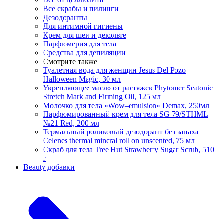
Все скрабы и пилинги
Дезодоранты
Для интимной гигиены
Крем для шеи и декольте
Парфюмерия для тела
Средства для депиляции
Смотрите также
Туалетная вода для женщин Jesus Del Pozo
Halloween Magic, 30 мл
Укрепляющее масло от растяжек Phytomer Seatonic
Stretch Mark and Firming Oil, 125 мл
Молочко для тела «Wow–emulsion» Demax, 250мл
Парфюмированный крем для тела SG 79/STHML
№21 Red, 200 мл
Термальный роликовый дезодорант без запаха
Celenes thermal mineral roll on unscented, 75 мл
Скраб для тела Tree Hut Strawberry Sugar Scrub, 510
г
Beauty добавки