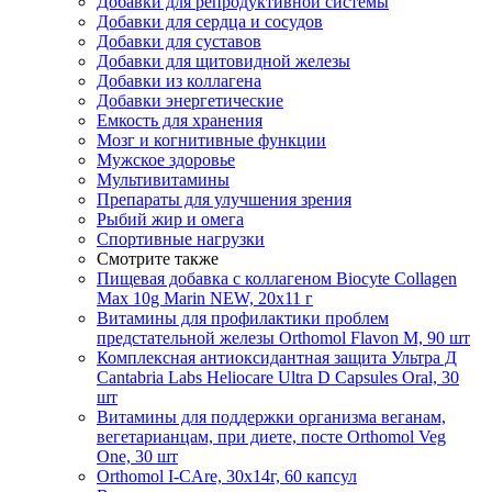
Добавки для репродуктивной системы
Добавки для сердца и сосудов
Добавки для суставов
Добавки для щитовидной железы
Добавки из коллагена
Добавки энергетические
Емкость для хранения
Мозг и когнитивные функции
Мужское здоровье
Мультивитамины
Препараты для улучшения зрения
Рыбий жир и омега
Спортивные нагрузки
Смотрите также
Пищевая добавка с коллагеном Biocyte Collagen
Max 10g Marin NEW, 20х11 г
Витамины для профилактики проблем
предстательной железы Orthomol Flavon M, 90 шт
Комплексная антиоксидантная защита Ультра Д
Cantabria Labs Heliocare Ultra D Capsules Oral, 30
шт
Витамины для поддержки организма веганам,
вегетарианцам, при диете, посте Orthomol Veg
One, 30 шт
Orthomol I-CAre, 30х14г, 60 капсул