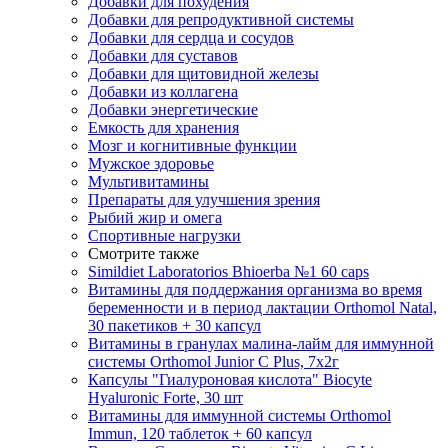
Добавки для похудения
Добавки для репродуктивной системы
Добавки для сердца и сосудов
Добавки для суставов
Добавки для щитовидной железы
Добавки из коллагена
Добавки энергетические
Емкость для хранения
Мозг и когнитивные функции
Мужское здоровье
Мультивитамины
Препараты для улучшения зрения
Рыбий жир и омега
Спортивные нагрузки
Смотрите также
Simildiet Laboratorios Bhioerba №1 60 caps
Витамины для поддержания организма во время
беременности и в период лактации Orthomol Natal,
30 пакетиков + 30 капсул
Витамины в гранулах малина-лайм для иммунной
системы Orthomol Junior C Plus, 7х2г
Капсулы "Гиалуроновая кислота" Biocyte
Hyaluronic Forte, 30 шт
Витамины для иммунной системы Orthomol
Immun, 120 таблеток + 60 капсул