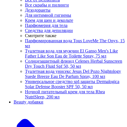
Все скрабы и пилинги
Дезодоранты
Для интимной гигиены
Крем для шеи и декольте
Парфюмерия для тела
Средства для депиляции
Смотрите также
Парфюмированная вода Tous LoveMe The Onyx, 15
мл
Туалетная вода для мужчин El Ganso Men's Like
Father Like Son Eau de Toilette Spray, 75 мл
Солнцезащитный флюид Celenes Herbal Sunscreen
Dry Touch Fluid Spf 50, 50 мл
Туалетная вода унисекс Jesus Del Pozo Nightology
Suede Breeze Eau De Parfum Spray, 100 мл
Универсальное средство spf-защиты Dermalogica
Solar Defense Booster SPF 50, 50 мл
Ночной питательный крем для тела Rhea
NutriSleep, 200 мл
Beauty добавки