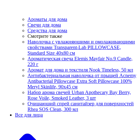
Ароматы для дома
Свечи для дома
Средства для дома
Смотрите также
Наволочка с увлажняющими и омолаживающими
свойствами Transparent-Lab PILLOWCASE,
Standard Size 40x80 см
Ароматическая свеча Elemis Mayfair No.9 Candle,
220 г
Аромат для дома и текстиля Nook Timeless, 50 мл
Антибактериальная наволочка от прыщей Acnemy
Antibacterial Pillowcase Extra Soft Pillowcase 100%
Meryl Skinlife, 90х45 см
Набор арома свечей Urban Apothecary Bay Berry,
Rose Voile, Smoked Leather, 3 шт
Очищающий спрей санитайзер для поверхностей
Rhea SOS Clean, 300 мл
Все для лица