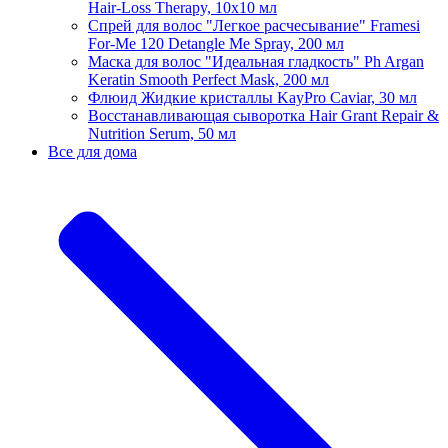
Hair-Loss Therapy, 10х10 мл
Спрей для волос "Легкое расчесывание" Framesi
For-Me 120 Detangle Me Spray, 200 мл
Маска для волос "Идеальная гладкость" Ph Argan
Keratin Smooth Perfect Mask, 200 мл
Флюид Жидкие кристаллы KayPro Caviar, 30 мл
Восстанавливающая сыворотка Hair Grant Repair &
Nutrition Serum, 50 мл
Все для дома