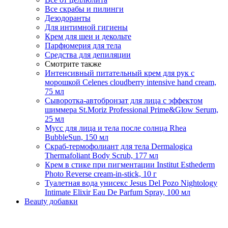
Все скрабы и пилинги
Дезодоранты
Для интимной гигиены
Крем для шеи и декольте
Парфюмерия для тела
Средства для депиляции
Смотрите также
Интенсивный питательный крем для рук с
морошкой Celenes cloudberry intensive hand cream,
75 мл
Сыворотка-автобронзат для лица с эффектом
шиммера St.Moriz Professional Prime&Glow Serum,
25 мл
Мусс для лица и тела после солнца Rhea
BubbleSun, 150 мл
Скраб-термофолиант для тела Dermalogica
Thermafoliant Body Scrub, 177 мл
Крем в стике при пигментации Institut Esthederm
Photo Reverse cream-in-stick, 10 г
Туалетная вода унисекс Jesus Del Pozo Nightology
Intimate Elixir Eau De Parfum Spray, 100 мл
Beauty добавки