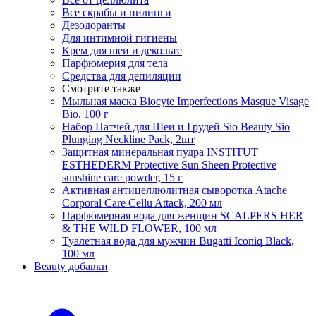
Все скрабы и пилинги
Дезодоранты
Для интимной гигиены
Крем для шеи и декольте
Парфюмерия для тела
Средства для депиляции
Смотрите также
Мыльная маска Biocyte Imperfections Masque Visage
Bio, 100 г
Набор Патчей для Шеи и Грудей Sio Beauty Sio
Plunging Neckline Pack, 2шт
Защитная минеральная пудра INSTITUT
ESTHEDERM Protective Sun Sheen Protective
sunshine care powder, 15 г
Активная антицеллюлитная сыворотка Atache
Corporal Care Cellu Attack, 200 мл
Парфюмерная вода для женщин SCALPERS HER
& THE WILD FLOWER, 100 мл
Туалетная вода для мужчин Bugatti Iconiq Black,
100 мл
Beauty добавки