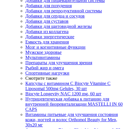
Добавки для пищеварительной системы
Добавки для похудения
Добавки для репродуктивной системы
Добавки для сердца и сосудов
Добавки для суставов
Добавки для щитовидной железы
Добавки из коллагена
Добавки энергетические
Емкость для хранения
Мозг и когнитивные функции
Мужское здоровье
Мультивитамины
Препараты для улучшения зрения
Рыбий жир и омега
Спортивные нагрузки
Смотрите также
Капсулы с витамином С Biocyte Vitamine C
Liposomal 500mg Gelules, 30 шт
Biocyte Longevity NAC 1200 mg, 60 шт
Нутрицевтическая добавка к питанию для
внутренней биоревитализации MASTELLI IN 60
CAPS
Витамины питьевые для улучшения состояния
кожи, ногтей и волос Orthomol Beauty for Men,
30х20 мг