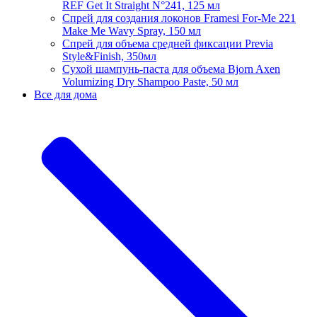
REF Get It Straight N°241, 125 мл
Спрей для создания локонов Framesi For-Me 221
Make Me Wavy Spray, 150 мл
Спрей для объема средней фиксации Previa
Style&Finish, 350мл
Сухой шампунь-паста для объема Bjorn Axen
Volumizing Dry Shampoo Paste, 50 мл
Все для дома