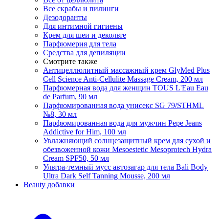
Все скрабы и пилинги
Дезодоранты
Для интимной гигиены
Крем для шеи и декольте
Парфюмерия для тела
Средства для депиляции
Смотрите также
Антицеллюлитный массажный крем GlyMed Plus
Cell Science Anti-Cellulite Massage Cream, 200 мл
Парфюмерная вода для женщин TOUS L'Eau Eau
de Parfum, 90 мл
Парфюмированная вода унисекс SG 79/STHML
№8, 30 мл
Парфюмированная вода для мужчин Pepe Jeans
Addictive for Him, 100 мл
Увлажняющий солнцезащитный крем для сухой и
обезвоженной кожи Mesoestetic Mesoprotech Hydra
Cream SPF50, 50 мл
Ультра-темный мусс автозагар для тела Bali Body
Ultra Dark Self Tanning Mousse, 200 мл
Beauty добавки