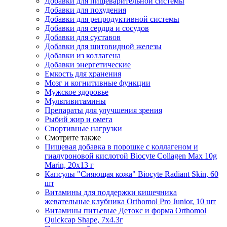
Добавки для пищеварительной системы
Добавки для похудения
Добавки для репродуктивной системы
Добавки для сердца и сосудов
Добавки для суставов
Добавки для щитовидной железы
Добавки из коллагена
Добавки энергетические
Емкость для хранения
Мозг и когнитивные функции
Мужское здоровье
Мультивитамины
Препараты для улучшения зрения
Рыбий жир и омега
Спортивные нагрузки
Смотрите также
Пищевая добавка в порошке с коллагеном и
гиалуроновой кислотой Biocyte Collagen Max 10g
Marin, 20х13 г
Капсулы "Сияющая кожа" Biocyte Radiant Skin, 60
шт
Витамины для поддержки кишечника
жевательные клубника Orthomol Pro Junior, 10 шт
Витамины питьевые Детокс и форма Orthomol
Quickcap Shape, 7х4.3г