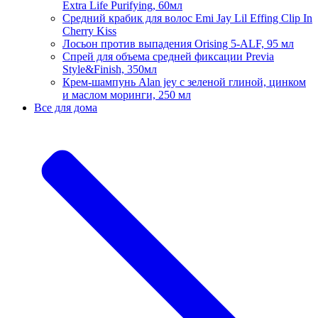
Extra Life Purifying, 60мл
Средний крабик для волос Emi Jay Lil Effing Clip In
Cherry Kiss
Лосьон против выпадения Orising 5-ALF, 95 мл
Спрей для объема средней фиксации Previa
Style&Finish, 350мл
Крем-шампунь Alan jey с зеленой глиной, цинком
и маслом моринги, 250 мл
Все для дома