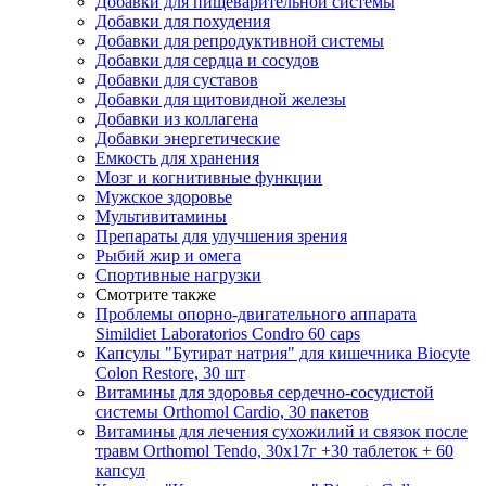
Добавки для пищеварительной системы
Добавки для похудения
Добавки для репродуктивной системы
Добавки для сердца и сосудов
Добавки для суставов
Добавки для щитовидной железы
Добавки из коллагена
Добавки энергетические
Емкость для хранения
Мозг и когнитивные функции
Мужское здоровье
Мультивитамины
Препараты для улучшения зрения
Рыбий жир и омега
Спортивные нагрузки
Смотрите также
Проблемы опорно-двигательного аппарата
Simildiet Laboratorios Condro 60 caps
Капсулы "Бутират натрия" для кишечника Biocyte
Colon Restore, 30 шт
Витамины для здоровья сердечно-сосудистой
системы Orthomol Cardio, 30 пакетов
Витамины для лечения сухожилий и связок после
травм Orthomol Tendo, 30х17г +30 таблеток + 60
капсул