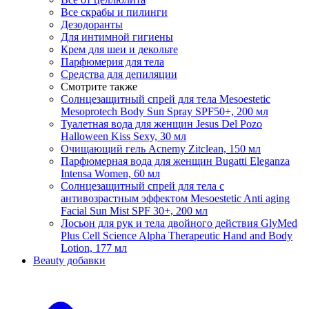
Все скрабы и пилинги
Дезодоранты
Для интимной гигиены
Крем для шеи и декольте
Парфюмерия для тела
Средства для депиляции
Смотрите также
Солнцезащитный спрей для тела Mesoestetic
Mesoprotech Body Sun Spray SPF50+, 200 мл
Туалетная вода для женщин Jesus Del Pozo
Halloween Kiss Sexy, 30 мл
Очищающий гель Acnemy Zitclean, 150 мл
Парфюмерная вода для женщин Bugatti Eleganza
Intensa Women, 60 мл
Солнцезащитный спрей для тела с
антивозрастным эффектом Mesoestetic Anti aging
Facial Sun Mist SPF 30+, 200 мл
Лосьон для рук и тела двойного действия GlyMed
Plus Cell Science Alpha Therapeutic Hand and Body
Lotion, 177 мл
Beauty добавки