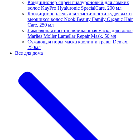
Кондиционер-спрей гиалуроновый для ломких
волос KayPro Hyaluronic SpecialCare, 200 мл
Кондиционер-гель для эластичности кудрявых и
вьющихся волос Nook Beauty Family Organic Hair
Care, 250 мл
Ламелярная восстанавливающая маска для волос
Marlies Moller Lamellar Repair Mask, 50 мл
Сужающая поры маска каолин и травы Demax,
250мл
Все для дома