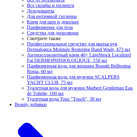
Все скрабы и пилинги
Дезодоранты
Для интимной гигиены
Крем для шеи и декольте
Парфюмерия для тела
Средства для депиляции
Смотрите также
Профессиональное средство для мытья рук
Dermalogica Moisture Restoring Hand Wash, 473 мл
Антицеллюлитный крем 40+ LipoShock Localized
Fat DERMOPHISIOLOGIQUE, 150 мл
Парфюмерная вода для женщин Bugatti Bellissima
Rossa, 60 мл
Парфюмерная вода для мужчин SCALPERS
YACHT CLUB, 75 мл
Туалетная вода для мужчин Marbert Gentleman Eau
de Toilette, 100 мл
Туалетная вода Tous "Touch", 30 мл
Beauty добавки