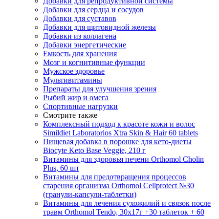
Добавки для репродуктивной системы
Добавки для сердца и сосудов
Добавки для суставов
Добавки для щитовидной железы
Добавки из коллагена
Добавки энергетические
Емкость для хранения
Мозг и когнитивные функции
Мужское здоровье
Мультивитамины
Препараты для улучшения зрения
Рыбий жир и омега
Спортивные нагрузки
Смотрите также
Комплексный подход к красоте кожи и волос
Simildiet Laboratorios Xtra Skin & Hair 60 tablets
Пищевая добавка в порошке для кето-диеты
Biocyte Keto Base Veggie, 210 г
Витамины для здоровья печени Orthomol Cholin
Plus, 60 шт
Витамины для предотвращения процессов
старения организма Orthomol Cellprotect №30
(гранули-капсули-таблетки)
Витамины для лечения сухожилий и связок после
травм Orthomol Tendo, 30х17г +30 таблеток + 60