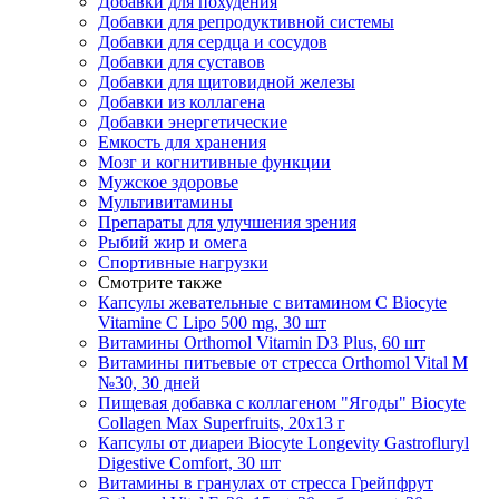
Добавки для похудения
Добавки для репродуктивной системы
Добавки для сердца и сосудов
Добавки для суставов
Добавки для щитовидной железы
Добавки из коллагена
Добавки энергетические
Емкость для хранения
Мозг и когнитивные функции
Мужское здоровье
Мультивитамины
Препараты для улучшения зрения
Рыбий жир и омега
Спортивные нагрузки
Смотрите также
Капсулы жевательные с витамином С Biocyte
Vitamine C Lipo 500 mg, 30 шт
Витамины Orthomol Vitamin D3 Plus, 60 шт
Витамины питьевые от стресса Orthomol Vital M
№30, 30 дней
Пищевая добавка с коллагеном "Ягоды" Biocyte
Collagen Max Superfruits, 20х13 г
Капсулы от диареи Biocyte Longevity Gastrofluryl
Digestive Comfort, 30 шт
Витамины в гранулах от стресса Грейпфрут