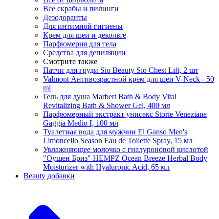
Все скрабы и пилинги
Дезодоранты
Для интимной гигиены
Крем для шеи и декольте
Парфюмерия для тела
Средства для депиляции
Смотрите также
Патчи для груди Sio Beauty Sio Chest Lift, 2 шт
Valmont Антивозрастной крем для шеи V-Neck - 50
ml
Гель для душа Marbert Bath & Body Vital
Revitalizing Bath & Shower Gel, 400 мл
Парфюмерный экстракт унисекс Storie Veneziane
Gaggia Medio I, 100 мл
Туалетная вода для мужчин El Ganso Men's
Limoncello Season Eau de Toilette Spray, 15 мл
Увлажняющее молочко с гиалуроновой кислотой
"Оушен Бриз" HEMPZ Ocean Breeze Herbal Body
Moisturizer with Hyaluronic Acid, 65 мл
Beauty добавки