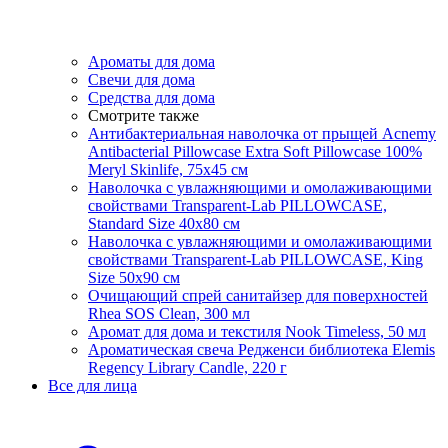
Ароматы для дома
Свечи для дома
Средства для дома
Смотрите также
Антибактериальная наволочка от прыщей Acnemy
Antibacterial Pillowcase Extra Soft Pillowcase 100%
Meryl Skinlife, 75х45 см
Наволочка с увлажняющими и омолаживающими
свойствами Transparent-Lab PILLOWCASE,
Standard Size 40x80 см
Наволочка с увлажняющими и омолаживающими
свойствами Transparent-Lab PILLOWCASE, King
Size 50x90 см
Очищающий спрей санитайзер для поверхностей
Rhea SOS Clean, 300 мл
Аромат для дома и текстиля Nook Timeless, 50 мл
Ароматическая свеча Редженси библиотека Elemis
Regency Library Candle, 220 г
Все для лица