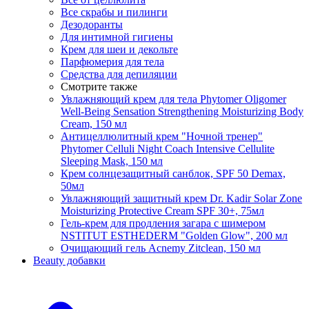
Все скрабы и пилинги
Дезодоранты
Для интимной гигиены
Крем для шеи и декольте
Парфюмерия для тела
Средства для депиляции
Смотрите также
Увлажняющий крем для тела Phytomer Oligomer
Well-Being Sensation Strengthening Moisturizing Body
Cream, 150 мл
Антицеллюлитный крем "Ночной тренер"
Phytomer Celluli Night Coach Intensive Cellulite
Sleeping Mask, 150 мл
Крем солнцезащитный санблок, SPF 50 Demax,
50мл
Увлажняющий защитный крем Dr. Kadir Solar Zone
Moisturizing Protective Cream SPF 30+, 75мл
Гель-крем для продления загара с шимером
NSTITUT ESTHEDERM "Golden Glow", 200 мл
Очищающий гель Acnemy Zitclean, 150 мл
Beauty добавки