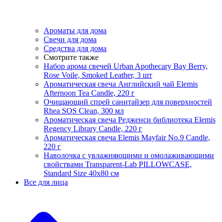
Ароматы для дома
Свечи для дома
Средства для дома
Смотрите также
Набор арома свечей Urban Apothecary Bay Berry,
Rose Voile, Smoked Leather, 3 шт
Ароматическая свеча Английский чай Elemis
Afternoon Tea Candle, 220 г
Очищающий спрей санитайзер для поверхностей
Rhea SOS Clean, 300 мл
Ароматическая свеча Редженси библиотека Elemis
Regency Library Candle, 220 г
Ароматическая свеча Elemis Mayfair No.9 Candle,
220 г
Наволочка с увлажняющими и омолаживающими
свойствами Transparent-Lab PILLOWCASE,
Standard Size 40x80 см
Все для лица