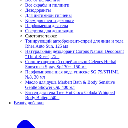
Все скрабы и пилинги
Дезодоранты
Для интимной гигиены
Крем для шеи и декольте
Парфюмерия для тела
Средства для депиляции
Смотрите также
Тонирующий автобронзант-спрей для лица и тела
Rhea Auto Sun, 125 мл
Натуральный дезодорант Corpus Natural Deodorant
"Third Rose", 75 г
Солнцезащитный спрей-лосьон Celenes Herbal
Sunscreen Spray Spf 30+, 150 мл
Парфюмированная вода унисекс SG 79/STHML
№8, 30 мл
Масло для душа Marbert Bath & Body Sensitive
Gentle Shower Oil, 400 мл
Баттер для тела Tree Hut Coco Colada Whipped
Body Butter, 240 г
Beauty добавки