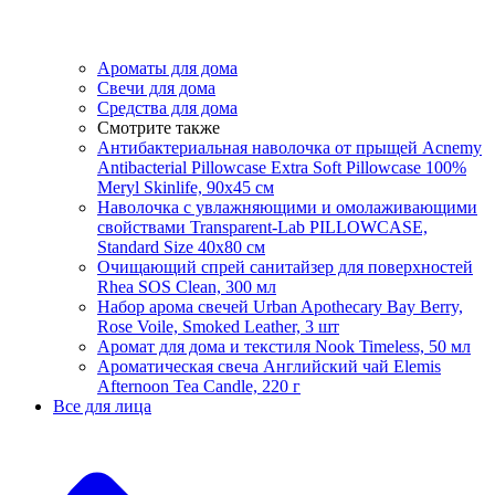
Ароматы для дома
Свечи для дома
Средства для дома
Смотрите также
Антибактериальная наволочка от прыщей Acnemy
Antibacterial Pillowcase Extra Soft Pillowcase 100%
Meryl Skinlife, 90х45 см
Наволочка с увлажняющими и омолаживающими
свойствами Transparent-Lab PILLOWCASE,
Standard Size 40x80 см
Очищающий спрей санитайзер для поверхностей
Rhea SOS Clean, 300 мл
Набор арома свечей Urban Apothecary Bay Berry,
Rose Voile, Smoked Leather, 3 шт
Аромат для дома и текстиля Nook Timeless, 50 мл
Ароматическая свеча Английский чай Elemis
Afternoon Tea Candle, 220 г
Все для лица