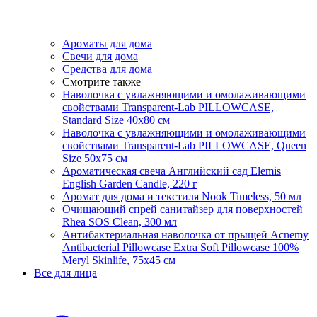
Ароматы для дома
Свечи для дома
Средства для дома
Смотрите также
Наволочка с увлажняющими и омолаживающими
свойствами Transparent-Lab PILLOWCASE,
Standard Size 40x80 см
Наволочка с увлажняющими и омолаживающими
свойствами Transparent-Lab PILLOWCASE, Queen
Size 50x75 см
Ароматическая свеча Английский сад Elemis
English Garden Candle, 220 г
Аромат для дома и текстиля Nook Timeless, 50 мл
Очищающий спрей санитайзер для поверхностей
Rhea SOS Clean, 300 мл
Антибактериальная наволочка от прыщей Acnemy
Antibacterial Pillowcase Extra Soft Pillowcase 100%
Meryl Skinlife, 75х45 см
Все для лица