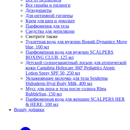
Все скрабы и пилинги
Дезодоранты
Для интимной гигиены
Крем для шеи и декольте
Парфюмерия для тела
Средства для депиляции
Смотрите также
Туалетная вода для мужчин Bugatti Dynamice Move
blue, 100 мл
Парфюмерная вода для мужчин SCALPERS
BOXING CLUB, 125 мл
Детский солнцезащитный лосьон для атопической
кожи Cantabria Heliocare 360º Pediatrics Atopic
Lotion Spray SPF 50, 250 мл
Увлажняющее молочко для тела Sesderma
Hidraderm Hyal Body Milk, 400 мл
Мусс для лица и тела после солнца Rhea
BubbleSun, 150 мл
Парфюмерная вода для женщин SCALPERS HER
& HERE, 100 мл
Beauty добавки