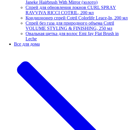
Janeke Hairbrush With Mirror (золото)
Спрей для обновления локнов CURL SPRAY
RAVVIVA RICCI COTRIL, 200 мл
Кондиционер спрей Cotril Colorlife Leace-In, 200 мл
Спрей без газа для природного объема Cotril
VOLUME STYLING & FINISHING, 250 мл
Овальная щетка для волос Emi Jay Flat Brush in
Leche
Все для дома