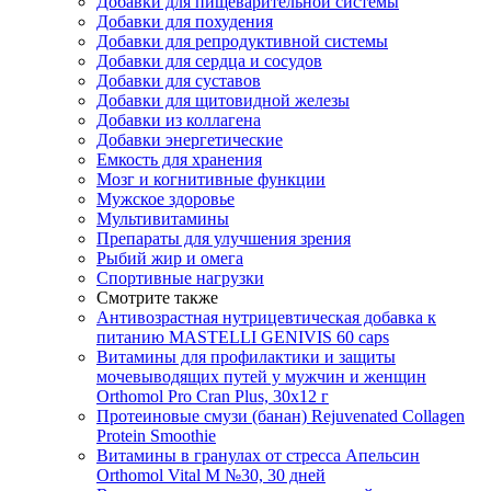
Добавки для пищеварительной системы
Добавки для похудения
Добавки для репродуктивной системы
Добавки для сердца и сосудов
Добавки для суставов
Добавки для щитовидной железы
Добавки из коллагена
Добавки энергетические
Емкость для хранения
Мозг и когнитивные функции
Мужское здоровье
Мультивитамины
Препараты для улучшения зрения
Рыбий жир и омега
Спортивные нагрузки
Смотрите также
Антивозрастная нутрицевтическая добавка к
питанию MASTELLI GENIVIS 60 caps
Витамины для профилактики и защиты
мочевыводящих путей у мужчин и женщин
Orthomol Pro Cran Plus, 30х12 г
Протеиновые смузи (банан) Rejuvenated Сollagen
Protein Smoothie
Витамины в гранулах от стресса Апельсин
Orthomol Vital M №30, 30 дней