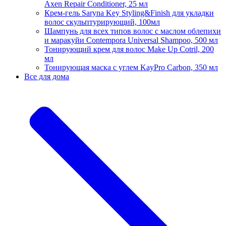
Axen Repair Conditioner, 25 мл
Крем-гель Saryna Key Styling&Finish для укладки
волос скульптурирующий, 100мл
Шампунь для всех типов волос с маслом облепихи
и маракуйи Contempora Universal Shampoo, 500 мл
Тонирующий крем для волос Make Up Cotril, 200
мл
Тонирующая маска с углем KayPro Carbon, 350 мл
Все для дома