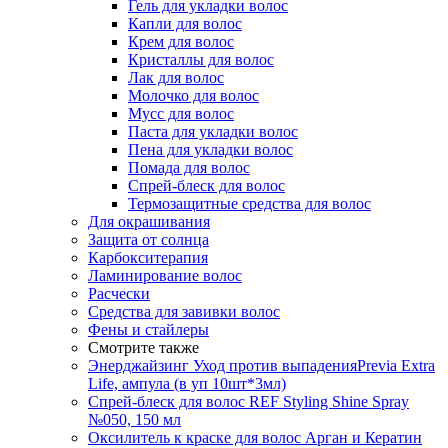
Гель для укладки волос
Капли для волос
Крем для волос
Кристаллы для волос
Лак для волос
Молочко для волос
Мусс для волос
Паста для укладки волос
Пена для укладки волос
Помада для волос
Спрей-блеск для волос
Термозащитные средства для волос
Для окрашивания
Защита от солнца
Карбокситерапия
Ламинирование волос
Расчески
Средства для завивки волос
Фены и стайлеры
Смотрите также
Энерджайзинг Уход против выпаденияPrevia Extra
Life, ампула (в уп 10шт*3мл)
Спрей-блеск для волос REF Styling Shine Spray
№050, 150 мл
Оксилитель к краске для волос Арган и Кератин