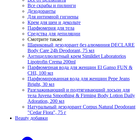
Все скрабы и пилинги
Дезодоранты
Для интимной гигиены
Крем для шеи и декольте
Парфюмерия для тела
Средства для депиляции
Смотрите также
Шариковый дезодорант без алюминия DECLARE
Body Care 24h Deodorant, 75 мл
Антицеллюлитный крем Simildiet Laboratorios
Lipotrofin Сrema 200ml
Парфюмерная вода для женщин El Ganso FUN &
CHI, 100 мл
Парфюмированная вода для женщин Pepe Jeans
Bright, 30 мл
Разглаживающий и подтягивающий лосьон для
тела Juvena Smoothing & Firming Body Lotion Daily
Adoration, 200 мл
Натуральный дезодорант Corpus Natural Deodorant
"Cedar Flora", 75 г
Beauty добавки