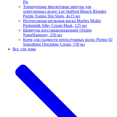
Pie
Тонирующие фиолетовые ампулы для
осветленных волос Lee Stafford Bleach Blondes
Purple Toning Hot Shots, 4х15 мл
Интенсивная шелковая маска Marlies Moller
Pashmisilk Silky Cream Mask, 125 мл
Шампунь восстанавливающий Orising
NaturHarmony, 250 мл
Крем для гладкости непослушных волос Puring 02
Smoothing Discipline Cream, 150 мл
Все для дома