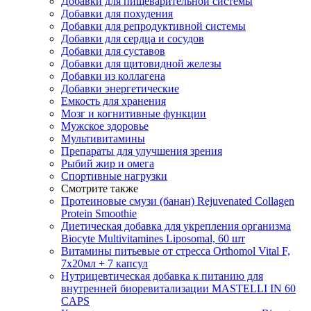
Добавки для пищеварительной системы
Добавки для похудения
Добавки для репродуктивной системы
Добавки для сердца и сосудов
Добавки для суставов
Добавки для щитовидной железы
Добавки из коллагена
Добавки энергетические
Емкость для хранения
Мозг и когнитивные функции
Мужское здоровье
Мультивитамины
Препараты для улучшения зрения
Рыбий жир и омега
Спортивные нагрузки
Смотрите также
Протеиновые смузи (банан) Rejuvenated Сollagen
Protein Smoothie
Диетическая добавка для укрепления организма
Biocyte Multivitamines Liposomal, 60 шт
Витамины питьевые от стресса Orthomol Vital F,
7х20мл + 7 капсул
Нутрицевтическая добавка к питанию для
внутренней биоревитализации MASTELLI IN 60
CAPS