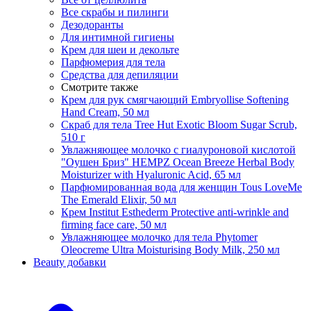
Все скрабы и пилинги
Дезодоранты
Для интимной гигиены
Крем для шеи и декольте
Парфюмерия для тела
Средства для депиляции
Смотрите также
Крем для рук смягчающий Embryollise Softening
Hand Cream, 50 мл
Скраб для тела Tree Hut Exotic Bloom Sugar Scrub,
510 г
Увлажняющее молочко с гиалуроновой кислотой
"Оушен Бриз" HEMPZ Ocean Breeze Herbal Body
Moisturizer with Hyaluronic Acid, 65 мл
Парфюмированная вода для женщин Tous LoveMe
The Emerald Elixir, 50 мл
Крем Institut Esthederm Protective anti-wrinkle and
firming face care, 50 мл
Увлажняющее молочко для тела Phytomer
Oleocreme Ultra Moisturising Body Milk, 250 мл
Beauty добавки