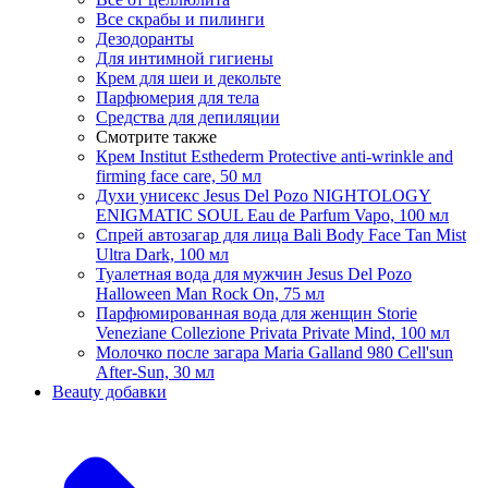
Все скрабы и пилинги
Дезодоранты
Для интимной гигиены
Крем для шеи и декольте
Парфюмерия для тела
Средства для депиляции
Смотрите также
Крем Institut Esthederm Protective anti-wrinkle and
firming face care, 50 мл
Духи унисекс Jesus Del Pozo NIGHTOLOGY
ENIGMATIC SOUL Eau de Parfum Vapo, 100 мл
Спрей автозагар для лица Bali Body Face Tan Mist
Ultra Dark, 100 мл
Туалетная вода для мужчин Jesus Del Pozo
Halloween Man Rock On, 75 мл
Парфюмированная вода для женщин Storie
Veneziane Collezione Privata Private Mind, 100 мл
Молочко после загара Maria Galland 980 Cell'sun
After-Sun, 30 мл
Beauty добавки