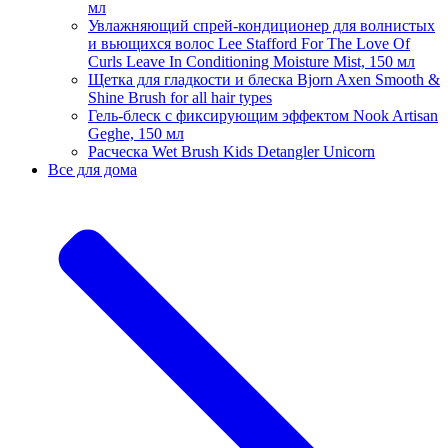
мл
Увлажняющий спрей-кондиционер для волнистых
и вьющихся волос Lee Stafford For The Love Of
Curls Leave In Conditioning Moisture Mist, 150 мл
Щетка для гладкости и блеска Bjorn Axen Smooth &
Shine Brush for all hair types
Гель-блеск с фиксирующим эффектом Nook Artisan
Geghe, 150 мл
Расческа Wet Brush Kids Detangler Unicorn
Все для дома