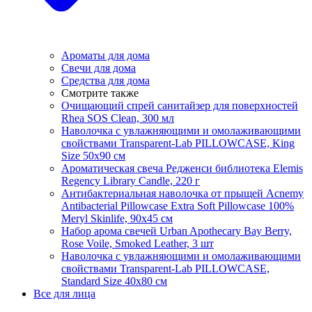
Ароматы для дома
Свечи для дома
Средства для дома
Смотрите также
Очищающий спрей санитайзер для поверхностей
Rhea SOS Clean, 300 мл
Наволочка с увлажняющими и омолаживающими
свойствами Transparent-Lab PILLOWCASE, King
Size 50x90 см
Ароматическая свеча Редженси библиотека Elemis
Regency Library Candle, 220 г
Антибактериальная наволочка от прыщей Acnemy
Antibacterial Pillowcase Extra Soft Pillowcase 100%
Meryl Skinlife, 90х45 см
Набор арома свечей Urban Apothecary Bay Berry,
Rose Voile, Smoked Leather, 3 шт
Наволочка с увлажняющими и омолаживающими
свойствами Transparent-Lab PILLOWCASE,
Standard Size 40x80 см
Все для лица