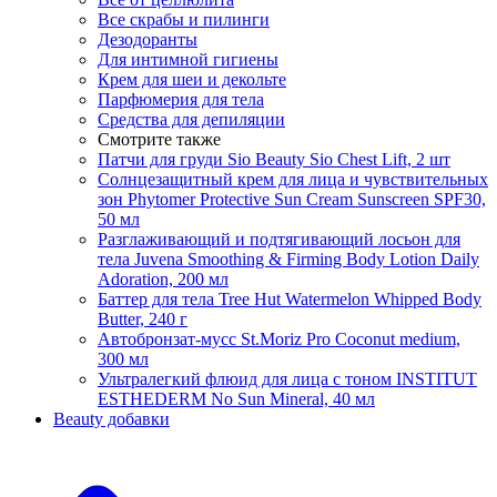
Все скрабы и пилинги
Дезодоранты
Для интимной гигиены
Крем для шеи и декольте
Парфюмерия для тела
Средства для депиляции
Смотрите также
Патчи для груди Sio Beauty Sio Chest Lift, 2 шт
Солнцезащитный крем для лица и чувствительных
зон Phytomer Protective Sun Cream Sunscreen SPF30,
50 мл
Разглаживающий и подтягивающий лосьон для
тела Juvena Smoothing & Firming Body Lotion Daily
Adoration, 200 мл
Баттер для тела Tree Hut Watermelon Whipped Body
Butter, 240 г
Автобронзат-мусс St.Moriz Pro Coconut medium,
300 мл
Ультралегкий флюид для лица с тоном INSTITUT
ESTHEDERM No Sun Mineral, 40 мл
Beauty добавки