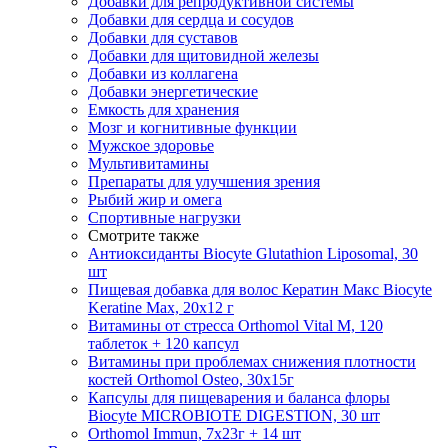
Добавки для репродуктивной системы
Добавки для сердца и сосудов
Добавки для суставов
Добавки для щитовидной железы
Добавки из коллагена
Добавки энергетические
Емкость для хранения
Мозг и когнитивные функции
Мужское здоровье
Мультивитамины
Препараты для улучшения зрения
Рыбий жир и омега
Спортивные нагрузки
Смотрите также
Антиоксиданты Biocyte Glutathion Liposomal, 30
шт
Пищевая добавка для волос Кератин Макс Biocyte
Keratine Max, 20х12 г
Витамины от стресса Orthomol Vital M, 120
таблеток + 120 капсул
Витамины при проблемах снижения плотности
костей Orthomol Osteo, 30х15г
Капсулы для пищеварения и баланса флоры
Biocyte MICROBIOTE DIGESTION, 30 шт
Orthomol Immun, 7х23г + 14 шт