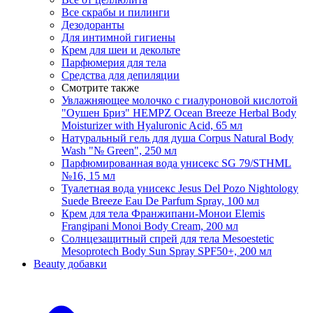
Все скрабы и пилинги
Дезодоранты
Для интимной гигиены
Крем для шеи и декольте
Парфюмерия для тела
Средства для депиляции
Смотрите также
Увлажняющее молочко с гиалуроновой кислотой
"Оушен Бриз" HEMPZ Ocean Breeze Herbal Body
Moisturizer with Hyaluronic Acid, 65 мл
Натуральный гель для душа Corpus Natural Body
Wash "№ Green", 250 мл
Парфюмированная вода унисекс SG 79/STHML
№16, 15 мл
Туалетная вода унисекс Jesus Del Pozo Nightology
Suede Breeze Eau De Parfum Spray, 100 мл
Крем для тела Франжипани-Монои Elemis
Frangipani Monoi Body Cream, 200 мл
Солнцезащитный спрей для тела Mesoestetic
Mesoprotech Body Sun Spray SPF50+, 200 мл
Beauty добавки