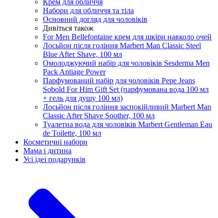
Крем для обличчя
Набори для обличчя та тіла
Основний догляд для чоловіків
Дивіться також
For Men Bellefontaine крем для шкіри навколо очей
Лосьйон після гоління Marbert Man Classic Steel
Blue After Shave, 100 мл
Омолоджуючий набір для чоловіків Sesderma Men
Pack Antiage Power
Парфумований набір для чоловіків Pepe Jeans
Sobold For Him Gift Set (парфумована вода 100 мл
+ гель для душу 100 мл)
Лосьйон після гоління заспокійливий Marbert Man
Classic After Shave Soother, 100 мл
Туалетна вода для чоловіків Marbert Gentleman Eau
de Toilette, 100 мл
Косметичні набори
Мама і дитина
Усi iдеi подарункiв