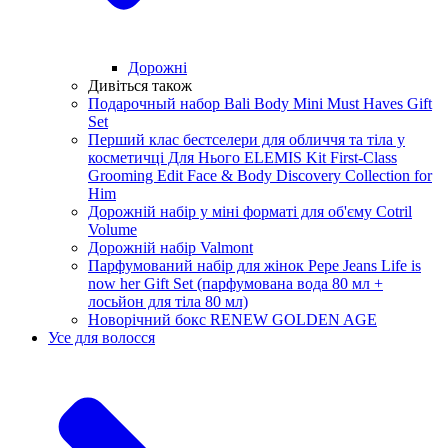
Дорожні
Дивіться також
Подарочный набор Bali Body Mini Must Haves Gift
Set
Перший клас бестселери для обличчя та тіла у
косметичці Для Нього ELEMIS Kit First-Class
Grooming Edit Face & Body Discovery Collection for
Him
Дорожній набір у міні форматі для об'єму Cotril
Volume
Дорожній набір Valmont
Парфумований набір для жінок Pepe Jeans Life is
now her Gift Set (парфумована вода 80 мл +
лосьйон для тіла 80 мл)
Новорічний бокс RENEW GOLDEN AGE
Усе для волосся