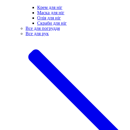
Крем для ніг
Маска для ніг
Олія для ніг
Скраби для ніг
Все для погруддя
Все для рук