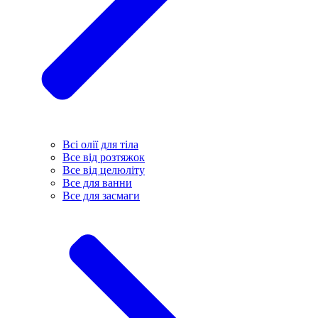
Всі олії для тіла
Все від розтяжок
Все від целюліту
Все для ванни
Все для засмаги