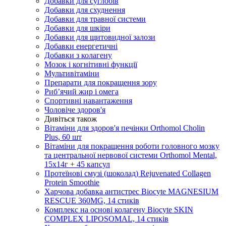
Добавки для суглобів
Добавки для схуднення
Добавки для травної системи
Добавки для шкіри
Добавки для щитовидної залози
Добавки енергетичні
Добавки з колагену
Мозок і когнітивні функції
Мультивітаміни
Препарати для покращення зору
Риб’ячий жир і омега
Спортивні навантаження
Чоловіче здоров'я
Дивіться також
Вітаміни для здоров'я печінки Orthomol Cholin
Plus, 60 шт
Вітаміни для покращення роботи головного мозку
та центральної нервової системи Orthomol Mental,
15х14г + 45 капсул
Протеїнові смузі (шоколад) Rejuvenated Сollagen
Protein Smoothie
Харчова добавка антистрес Biocyte MAGNESIUM
RESCUE 360MG, 14 стиків
Комплекс на основі колагену Biocyte SKIN
COMPLEX LIPOSOMAL, 14 стиків