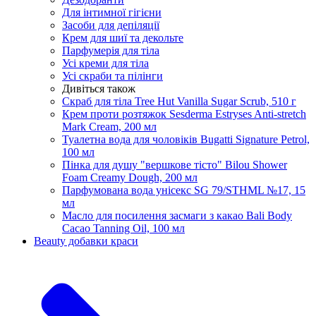
Для інтимної гігієни
Засоби для депіляції
Крем для шиї та декольте
Парфумерія для тіла
Усі креми для тіла
Усі скраби та пілінги
Дивіться також
Скраб для тіла Tree Hut Vanilla Sugar Scrub, 510 г
Крем проти розтяжок Sesderma Estryses Anti-stretch
Mark Cream, 200 мл
Туалетна вода для чоловіків Bugatti Signature Petrol,
100 мл
Пінка для душу "вершкове тісто" Bilou Shower
Foam Creamy Dough, 200 мл
Парфумована вода унісекс SG 79/STHML №17, 15
мл
Масло для посилення засмаги з какао Bali Body
Cacao Tanning Oil, 100 мл
Beauty добавки краси