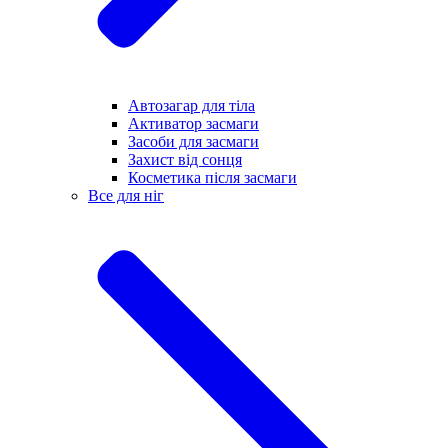
Автозагар для тіла
Активатор засмаги
Засоби для засмаги
Захист від сонця
Косметика після засмаги
Все для ніг