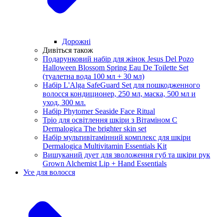
Дорожні
Дивіться також
Подарунковий набір для жінок Jesus Del Pozo
Halloween Blossom Spring Eau De Toilette Set
(туалетна вода 100 мл + 30 мл)
Набір L'Alga SafeGuard Set для пошкодженного
волосся кондиционер, 250 мл, маска, 500 мл и
уход, З00 мл.
Набір Phytomer Seaside Face Ritual
Тріо для освітлення шкіри з Вітаміном С
Dermalogica The brighter skin set
Набір мультивітамінний комплекс для шкіри
Dermalogica Multivitamin Essentials Kit
Вишуканий дует для зволоження губ та шкіри рук
Grown Alchemist Lip + Hand Essentials
Усе для волосся