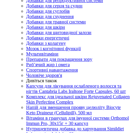
Добавки для репродуктивної системи
Добавки для серця та судин
Добавки для суглобів
Добавки для схуднення
Добавки для травної системи
Добавки для шкіри
Добавки для щитовидної залози
Добавки енергетичні
Добавки з колагену
Мозок і когнітивні функції
Мультивітаміни
Препарати для покращення зору
Риб’ячий жир і омега
Спортивні навантаження
Чоловіче здоров'я
Дивіться також
Капсули для лікування ослабленого волосся та
нігтів Cantabria Labs Iraltone Forte Capsules, 60 шт
Комплекс для ідеальної шкіри Rejuvenated Сollagen
Skin Perfecting Complex
Напій для зменшення прояву целюліту Biocyte
Keto Draineur (Cellulipill), 500 мл
Вітаміни в гранулах для імунної системи Orthomol
Immun Pro, 30х15г + 30 капсул
Нутрицевтична добавка до харчування Simildiet