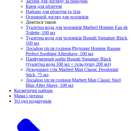
Засоби для догляду за бородою
Крем для обличчя
Набори для обличчя та тіла
Основний догляд для чоловіків
Дивіться також
Туалетна вода для чоловіків Marbert Homme Eau de
Toilette, 100 мл
Туалетна вода для чоловіків Bugatti Signature Black,
100 мл
Лосьйон після гоління Phytomer Homme Rasage
Perfect Soothing Aftershave, 100 мл
Парфумерний набір Bugatti Signature Black
(туалетна вода 100 мл + гель/душу 200 мл)
Дезодорант стік Marbert Man Classic Deodorant
Stick, 75 мл
Лосьйон після гоління Marbert Man Classic Steel
Blue After Shave, 100 мл
Косметичні набори
Мама і дитина
Усi iдеi подарункiв