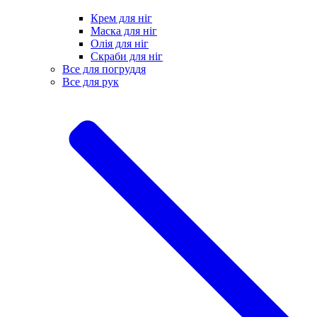
Крем для ніг
Маска для ніг
Олія для ніг
Скраби для ніг
Все для погруддя
Все для рук