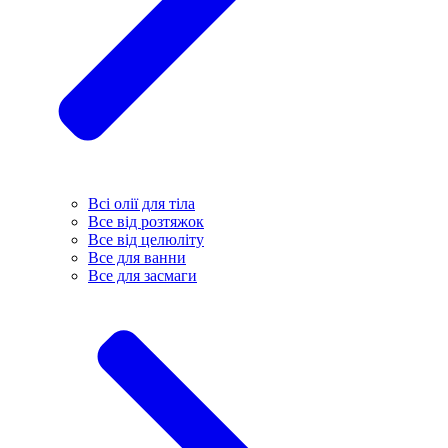
Всі олії для тіла
Все від розтяжок
Все від целюліту
Все для ванни
Все для засмаги