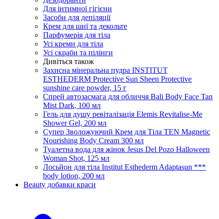
Для інтимної гігієни
Засоби для депіляції
Крем для шиї та декольте
Парфумерія для тіла
Усі креми для тіла
Усі скраби та пілінги
Дивіться також
Захисна мінеральна пудра INSTITUT
ESTHEDERM Protective Sun Sheen Protective
sunshine care powder, 15 г
Спрей автозасмага для обличчя Bali Body Face Tan
Mist Dark, 100 мл
Гель для душу ревіталізація Elemis Revitalise-Me
Shower Gel, 200 мл
Супер Зволожуючий Крем для Тіла TEN Magnetic
Nourishing Body Cream 300 мл
Туалетна вода для жінок Jesus Del Pozo Halloween
Woman Shot, 125 мл
Лосьйон для тіла Institut Esthederm Adaptasun ***
body lotion, 200 мл
Beauty добавки краси