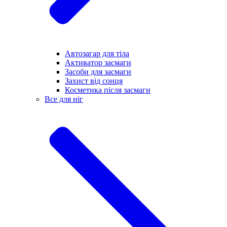
Автозагар для тіла
Активатор засмаги
Засоби для засмаги
Захист від сонця
Косметика після засмаги
Все для ніг