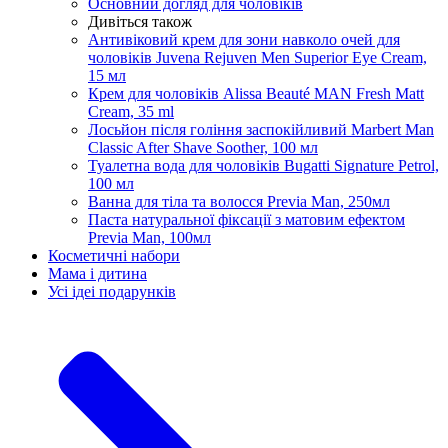
Основний догляд для чоловіків
Дивіться також
Антивіковий крем для зони навколо очей для
чоловіків Juvena Rejuven Men Superior Eye Cream,
15 мл
Крем для чоловіків Alissa Beauté MAN Fresh Matt
Cream, 35 ml
Лосьйон після гоління заспокійливий Marbert Man
Classic After Shave Soother, 100 мл
Туалетна вода для чоловіків Bugatti Signature Petrol,
100 мл
Ванна для тіла та волосся Previa Man, 250мл
Паста натуральної фіксації з матовим ефектом
Previa Man, 100мл
Косметичні набори
Мама і дитина
Усi iдеi подарункiв