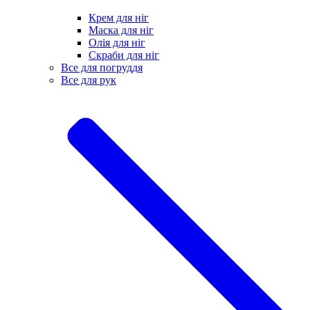
Крем для ніг
Маска для ніг
Олія для ніг
Скраби для ніг
Все для погруддя
Все для рук