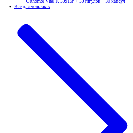
Orthomol Vital F, 30х15г + 30 пігулок + 30 капсул
Все для чоловіків