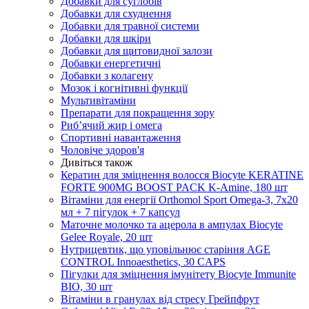
Добавки для суглобів
Добавки для схуднення
Добавки для травної системи
Добавки для шкіри
Добавки для щитовидної залози
Добавки енергетичні
Добавки з колагену
Мозок і когнітивні функції
Мультивітаміни
Препарати для покращення зору
Риб’ячий жир і омега
Спортивні навантаження
Чоловіче здоров'я
Дивіться також
Кератин для зміцнення волосся Biocyte KERATINE
FORTE 900MG BOOST PACK K-Amine, 180 шт
Вітаміни для енергії Orthomol Sport Omega-3, 7х20
мл + 7 пігулок + 7 капсул
Маточне молочко та ацерола в ампулах Biocyte
Gelee Royale, 20 шт
Нутрицевтик, що уповільнює старіння AGE
CONTROL Innoaesthetics, 30 CAPS
Пігулки для зміцнення імунітету Biocyte Immunite
BIO, 30 шт
Вітаміни в гранулах від стресу Грейпфрут