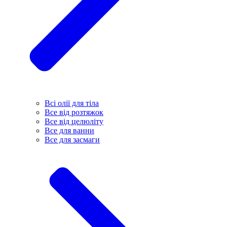
Всі олії для тіла
Все від розтяжок
Все від целюліту
Все для ванни
Все для засмаги