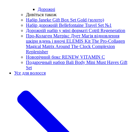
Дорожні
Дивіться також
Набір Janeke Gift Box Set Gold (золото)
Набір дорожній Bellefontaine Travel Set №1
Дорожній набір у міні форматі Cotril Regeneration
Про-Колаген Матрікс Дует Магія відновлення
шкіри вдень і вночі ELEMIS Kit The Pro-Collagen
Magical Matrix Around The Clock Complexion
Replenisher
Новорічний бокс RENEW VITAMIN C
Подарочный набор Bali Body Mini Must Haves Gift
Set
Усе для волосся