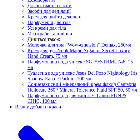
Для інтимної гігієни
Засоби для депіляції
Крем для шиї та декольте
Парфумерія для тіла
Усі креми для тіла
Усі скраби та пілінги
Дивіться також
Молочко для тіла "Wow-emulsion" Demax, 250мл
Крем для рук Nook Magic Arganoil Secret Luxury
Hand Cream, 75 мл
Парфумована вода унісекс SG 79/STHML №6, 15
мл
Туалетна вода унісекс Jesus Del Pozo Nightology Iris
Shadow Eau de Parfum, 100 мл
Сонцезахисний мінеральний крем-флюїд Cantabria
Heliocare 360 ​​º Mineral Tolerance Fluid SPF 50, 50 мл
Парфумована вода для жінок El Ganso FUN &
CHIC, 100 мл
Beauty добавки краси