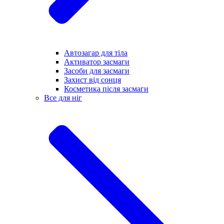
Автозагар для тіла
Активатор засмаги
Засоби для засмаги
Захист від сонця
Косметика після засмаги
Все для ніг