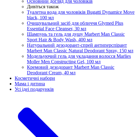
Основний догляд для чоловіків
Дивіться також
Туалетна вода для чоловіків Bugatti Dynamice Move
black, 100 мл
Очищувальний засіб для обличчя Glymed Plus
Essential Face Cleanser, 30 мл
Шампунь та гель для душу Marbert Man Classic
Sport Hair & Body Wash, 400 мл
Натуральний дезодорант-спрей антиперспірант
Marbert Man Classic Natural Deodorant Spray, 150 мл
Модельуючий гель для укладання волосся Marlies
Moller Men Constructing Gel, 100 мл
Кремовий дезодорант Marbert Man Classic
Deodorant Cream, 40 мл
Косметичні набори
Мама і дитина
Усi iдеi подарункiв