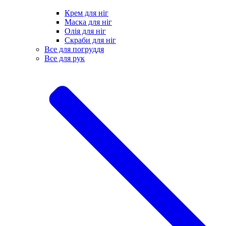
Крем для ніг
Маска для ніг
Олія для ніг
Скраби для ніг
Все для погруддя
Все для рук