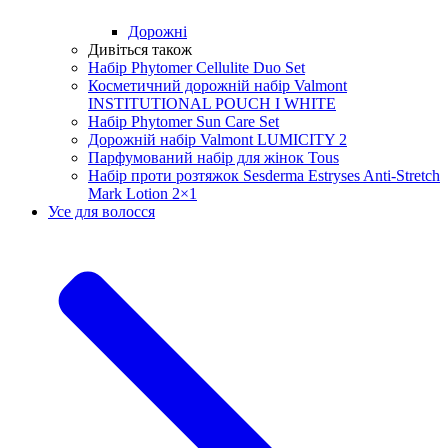
Дорожні
Дивіться також
Набір Phytomer Cellulite Duo Set
Косметичний дорожній набір Valmont
INSTITUTIONAL POUCH I WHITE
Набір Phytomer Sun Care Set
Дорожній набір Valmont LUMICITY 2
Парфумований набір для жінок Tous
Набір проти розтяжок Sesderma Estryses Anti-Stretch
Mark Lotion 2×1
Усе для волосся