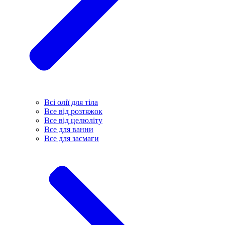
Всі олії для тіла
Все від розтяжок
Все від целюліту
Все для ванни
Все для засмаги