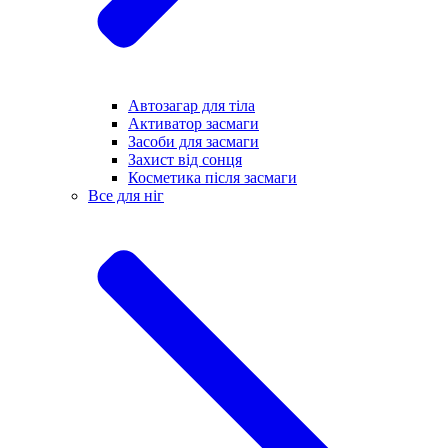
Автозагар для тіла
Активатор засмаги
Засоби для засмаги
Захист від сонця
Косметика після засмаги
Все для ніг