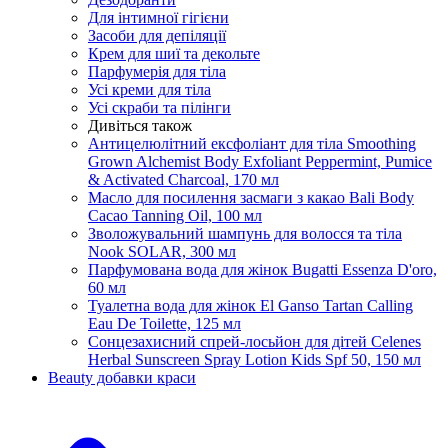
Для інтимної гігієни
Засоби для депіляції
Крем для шиї та декольте
Парфумерія для тіла
Усі креми для тіла
Усі скраби та пілінги
Дивіться також
Антицелюлітний ексфоліант для тіла Smoothing
Grown Alchemist Body Exfoliant Peppermint, Pumice
& Activated Charcoal, 170 мл
Масло для посилення засмаги з какао Bali Body
Cacao Tanning Oil, 100 мл
Зволожувальний шампунь для волосся та тіла
Nook SOLAR, 300 мл
Парфумована вода для жінок Bugatti Essenza D'oro,
60 мл
Туалетна вода для жінок El Ganso Tartan Calling
Eau De Toilette, 125 мл
Сонцезахисний спрей-лосьйон для дітей Celenes
Herbal Sunscreen Spray Lotion Kids Spf 50, 150 мл
Beauty добавки краси