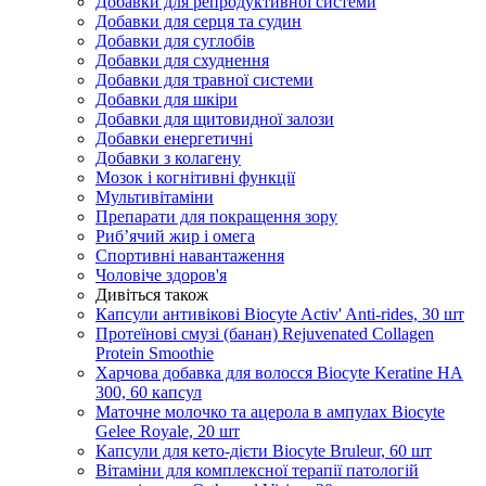
Добавки для репродуктивної системи
Добавки для серця та судин
Добавки для суглобів
Добавки для схуднення
Добавки для травної системи
Добавки для шкіри
Добавки для щитовидної залози
Добавки енергетичні
Добавки з колагену
Мозок і когнітивні функції
Мультивітаміни
Препарати для покращення зору
Риб’ячий жир і омега
Спортивні навантаження
Чоловіче здоров'я
Дивіться також
Капсули антивікові Biocyte Activ' Anti-rides, 30 шт
Протеїнові смузі (банан) Rejuvenated Сollagen
Protein Smoothie
Харчова добавка для волосся Biocyte Keratine НА
300, 60 капсул
Маточне молочко та ацерола в ампулах Biocyte
Gelee Royale, 20 шт
Капсули для кето-дієти Biocyte Bruleur, 60 шт
Вітаміни для комплексної терапії патологій