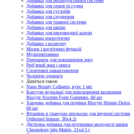
Добавки для репродуктивної системи
Добавки для серця та судин
Добавки для суглобів
Добавки для схуднення
Добавки для травної системи
Добавки для шкіри
Добавки для щитовидної залози
Добавки енергетичні
Добавки з колагену
Мозок і когнітивні функції
Мультивітаміни
Препарати для покращення зору
Риб’ячий жир і омега
Спортивні навантаження
Чоловіче здоров'я
Дивіться також
Nano Beauty Collagen, курс 1 міс
Капсули жувальні для прискорення засинання
Biocyte Noctrim Forte Gummies, 60 шт
Харчова добавка для печінки Biocyte Hepato Detox,
60 шт
Вітаміни в гранулах апельсин для імунної системи
Orthomol Immun, 30х4.2г
Дієтична добавка для підтримки молодості шкіри
Chronology labs Matrix, 21х4.5 г