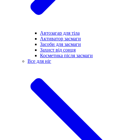
Автозагар для тіла
Активатор засмаги
Засоби для засмаги
Захист від сонця
Косметика після засмаги
Все для ніг