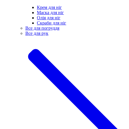
Крем для ніг
Маска для ніг
Олія для ніг
Скраби для ніг
Все для погруддя
Все для рук