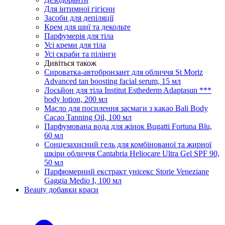
Для інтимної гігієни
Засоби для депіляції
Крем для шиї та декольте
Парфумерія для тіла
Усі креми для тіла
Усі скраби та пілінги
Дивіться також
Сироватка-автобронзант для обличчя St Moriz
Advanced tan boosting facial serum, 15 мл
Лосьйон для тіла Institut Esthederm Adaptasun ***
body lotion, 200 мл
Масло для посилення засмаги з какао Bali Body
Cacao Tanning Oil, 100 мл
Парфумована вода для жінок Bugatti Fortuna Blu,
60 мл
Сонцезахисний гель для комбінованої та жирної
шкіри обличчя Cantabria Heliocare Ultra Gel SPF 90,
50 мл
Парфюмерний екстракт унісекс Storie Veneziane
Gaggia Medio I, 100 мл
Beauty добавки краси