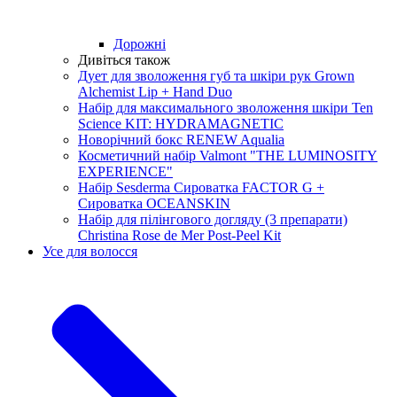
Дорожні
Дивіться також
Дует для зволоження губ та шкіри рук Grown
Alchemist Lip + Hand Duo
Набір для максимального зволоження шкіри Ten
Science KIT: HYDRAMAGNETIC
Новорічний бокс RENEW Aqualia
Косметичний набір Valmont "THE LUMINOSITY
EXPERIENCE"
Набір Sesderma Сироватка FACTOR G +
Сироватка OCEANSKIN
Набір для пілінгового догляду (3 препарати)
Christina Rose de Mer Post-Peel Kit
Усе для волосся