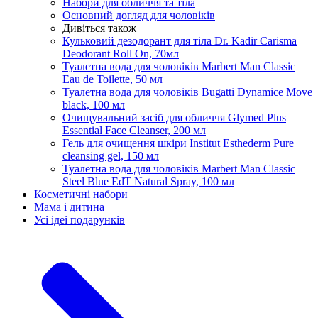
Набори для обличчя та тіла
Основний догляд для чоловіків
Дивіться також
Кульковий дезодорант для тіла Dr. Kadir Carisma
Deodorant Roll On, 70мл
Туалетна вода для чоловіків Marbert Man Classic
Eau de Toilette, 50 мл
Туалетна вода для чоловіків Bugatti Dynamice Move
black, 100 мл
Очищувальний засіб для обличчя Glymed Plus
Essential Face Cleanser, 200 мл
Гель для очищення шкіри Institut Esthederm Pure
cleansing gel, 150 мл
Туалетна вода для чоловіків Marbert Man Classic
Steel Blue EdT Natural Spray, 100 мл
Косметичні набори
Мама і дитина
Усi iдеi подарункiв