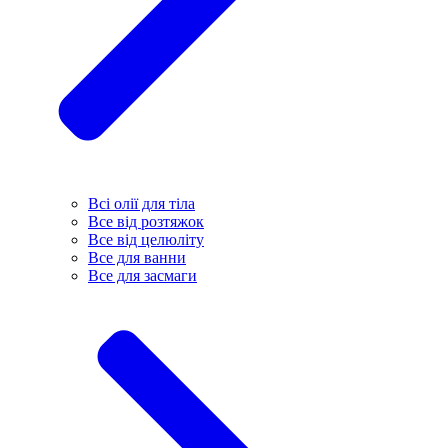
Всі олії для тіла
Все від розтяжок
Все від целюліту
Все для ванни
Все для засмаги