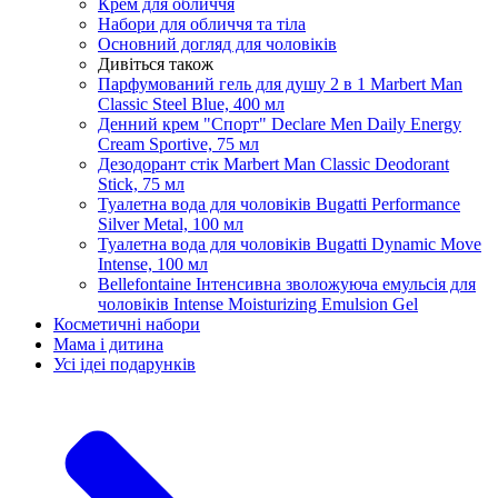
Крем для обличчя
Набори для обличчя та тіла
Основний догляд для чоловіків
Дивіться також
Парфумований гель для душу 2 в 1 Marbert Man
Classic Steel Blue, 400 мл
Денний крем "Спорт" Declare Men Daily Energy
Cream Sportive, 75 мл
Дезодорант стік Marbert Man Classic Deodorant
Stick, 75 мл
Туалетна вода для чоловіків Bugatti Performance
Silver Metal, 100 мл
Туалетна вода для чоловіків Bugatti Dynamic Move
Intense, 100 мл
Bellefontaine Інтенсивна зволожуюча емульсія для
чоловіків Intense Moisturizing Emulsion Gel
Косметичні набори
Мама і дитина
Усi iдеi подарункiв