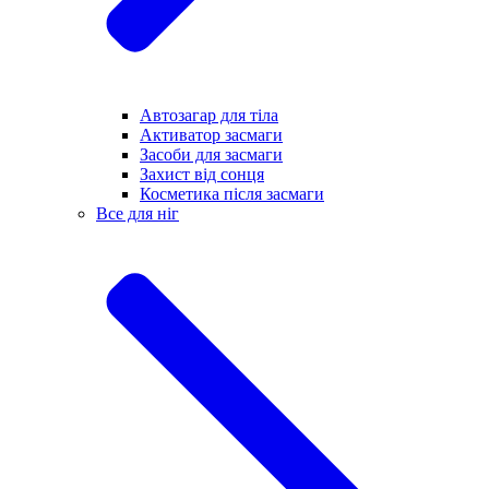
Автозагар для тіла
Активатор засмаги
Засоби для засмаги
Захист від сонця
Косметика після засмаги
Все для ніг