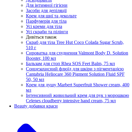
Для інтимної гігієни
Засоби для депіляції
Крем для шиї та декольте
Парфумерія для тіла
Усі креми для тіла
Усі скраби та пілінги
Дивіться також
Скраб для тіла Tree Hut Coco Colada Sugar Scrub,
510 г
Сироватка для схуднення Valmont Body D. Solution
Booster, 100 мл
Бальзам для стоп Rhea SOS Feet Balm, 75 мл
Сонцезахисний флюїд для шкіри з пігментацією
Cantabria Heliocare 360 ​​Pigment Solution Fluid SPF
50, 50 мл
Крем для душу Marbert Superfruit Shower cream, 400
мл
Інтенсивний живильний крем для рук з морошкою
Celenes cloudberry intensive hand cream, 75 мл
Beauty добавки краси