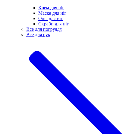
Крем для ніг
Маска для ніг
Олія для ніг
Скраби для ніг
Все для погруддя
Все для рук