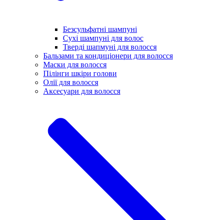
Безсульфатні шампуні
Сухі шампуні для волос
Тверді шапмуні для волосся
Бальзами та кондиціонери для волосся
Маски для волосся
Пілінги шкіри голови
Олії для волосся
Аксесуари для волосся