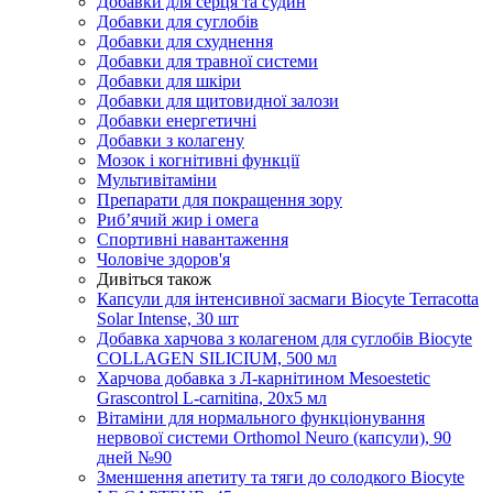
Добавки для серця та судин
Добавки для суглобів
Добавки для схуднення
Добавки для травної системи
Добавки для шкіри
Добавки для щитовидної залози
Добавки енергетичні
Добавки з колагену
Мозок і когнітивні функції
Мультивітаміни
Препарати для покращення зору
Риб’ячий жир і омега
Спортивні навантаження
Чоловіче здоров'я
Дивіться також
Капсули для інтенсивної засмаги Biocyte Terracotta
Solar Intense, 30 шт
Добавка харчова з колагеном для суглобів Biocyte
COLLAGEN SILICIUM, 500 мл
Харчова добавка з Л-карнітином Mesoestetic
Grascontrol L-carnitina, 20х5 мл
Вітаміни для нормального функціонування
нервової системи Orthomol Neuro (капсули), 90
дней №90
Зменшення апетиту та тяги до солодкого Biocyte