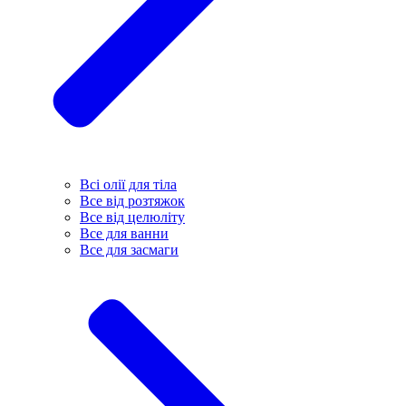
Всі олії для тіла
Все від розтяжок
Все від целюліту
Все для ванни
Все для засмаги