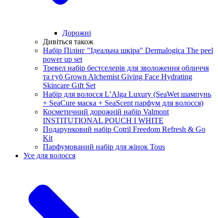
Дорожні
Дивіться також
Набір Пілінг "Ідеальна шкіра" Dermalogica The peel
power up set
Тревел набір бестселерів для зволоження обличчя
та губ Grown Alchemist Giving Face Hydrating
Skincare Gift Set
Набір для волосся L’Alga Luxury (SeaWet шампунь
+ SeaCure маска + SeaScent парфум для волосся)
Косметичний дорожній набір Valmont
INSTITUTIONAL POUCH I WHITE
Подарунковий набір Cotril Freedom Refresh & Go
Kit
Парфумований набір для жінок Tous
Усе для волосся