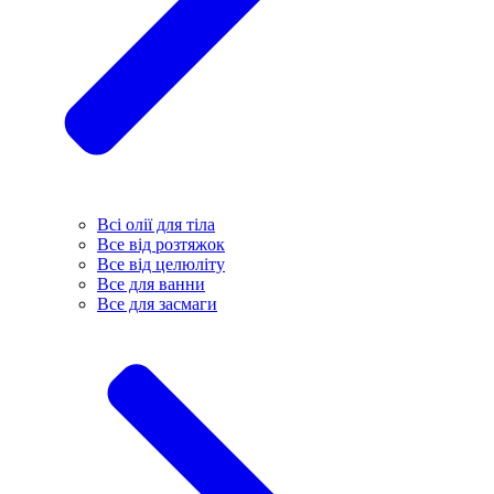
Всі олії для тіла
Все від розтяжок
Все від целюліту
Все для ванни
Все для засмаги