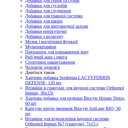
Добавки для серця та судин
Добавки для суглобів
Добавки для схуднення
Добавки для травної системи
Добавки для шкіри
Добавки для щитовидної залози
Добавки енергетичні
Добавки з колагену
Мозок і когнітивні функції
Мультивітаміни
Препарати для покращення зору
Риб’ячий жир і омега
Спортивні навантаження
Чоловіче здоров'я
Дивіться також
Харчова добавка Sesderma LACTYFERRIN
DEFENSE, 120 мл
Вітаміни в гранулах для імунної системи Orthomol
Immun, 30х15г
Харчова добавка для печінки Biocyte Hepato Detox,
60 шт
Капсули проти зморшок Biocyte Anti-age BIO, 30
шт
Вітаміни для відновлення імунної системи
Orthomol Immun №7 (гранули), 7х15 г