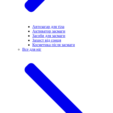
Автозагар для тіла
Активатор засмаги
Засоби для засмаги
Захист від сонця
Косметика після засмаги
Все для ніг