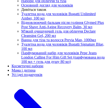
Набори для обличчя та тіла
Основний догляд для чоловіків
Дивіться також
Туалетна вода для чоловіків Bugatti Unlimited
Amber, 100 мл
Відновлюючий бальзам після гоління Glymed Plus
Post Shave Anti-Aging Recovery Balm, 30 мл
М'який очищуючий гель для обличчя Declare
Cleansing Gel, 200 мл
Ванна для тіла та волосся Previa Man, 1000мл
Туалетна вода для чоловіків Bugatti Signature Blue,
100 мл
Парфумований набір для чоловіків Pepe Jeans
London Calling For Him Gift Set (парфумована вода
100 мл + гель для душу 80 мл)
Косметичні набори
Мама і дитина
Усi iдеi подарункiв