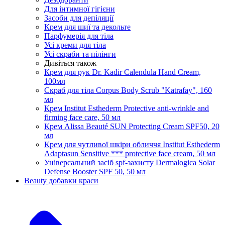
Для інтимної гігієни
Засоби для депіляції
Крем для шиї та декольте
Парфумерія для тіла
Усі креми для тіла
Усі скраби та пілінги
Дивіться також
Крем для рук Dr. Kadir Calendula Hand Cream,
100мл
Скраб для тіла Corpus Body Scrub "Katrafay", 160
мл
Крем Institut Esthederm Protective anti-wrinkle and
firming face care, 50 мл
Крем Alissa Beauté SUN Protecting Cream SPF50, 20
мл
Крем для чутливої шкіри обличчя Institut Esthederm
Adaptasun Sensitive *** protective face cream, 50 мл
Універсальний засіб spf-захисту Dermalogica Solar
Defense Booster SPF 50, 50 мл
Beauty добавки краси