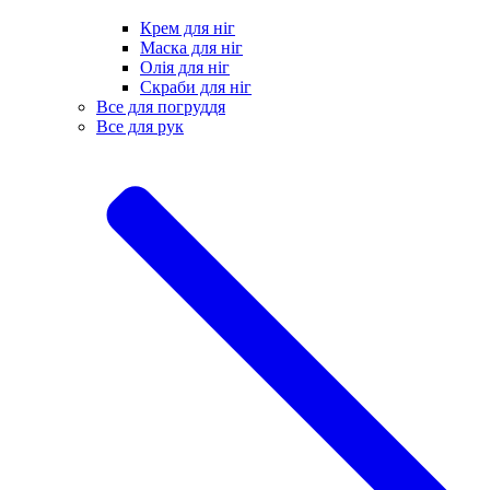
Крем для ніг
Маска для ніг
Олія для ніг
Скраби для ніг
Все для погруддя
Все для рук