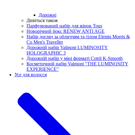
Дорожні
Дивіться також
Парфумований набір для жінок Tous
Новорічний бокс RENEW ANTI AGE
Набір догляд за обличчям та тілом Elemis Morris &
Co Men's Traveller
Дорожній набір Valmont LUMINOSITY
HOLOGRAPHIC 3
Дорожній набір у міні форматі Cotril K-Smooth
Косметичний набір Valmont "THE LUMINOSITY
EXPERIENCE"
Усе для волосся