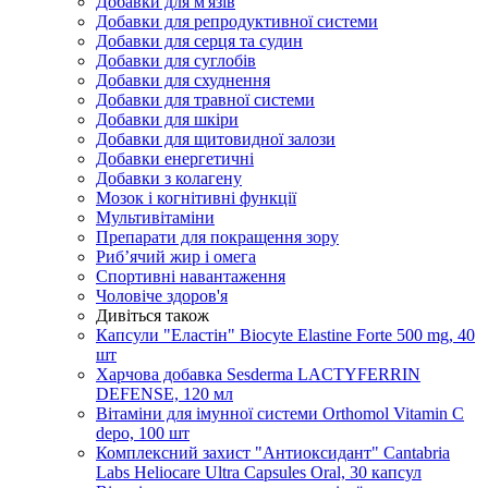
Добавки для м'язів
Добавки для репродуктивної системи
Добавки для серця та судин
Добавки для суглобів
Добавки для схуднення
Добавки для травної системи
Добавки для шкіри
Добавки для щитовидної залози
Добавки енергетичні
Добавки з колагену
Мозок і когнітивні функції
Мультивітаміни
Препарати для покращення зору
Риб’ячий жир і омега
Спортивні навантаження
Чоловіче здоров'я
Дивіться також
Капсули "Еластін" Biocyte Elastine Forte 500 mg, 40
шт
Харчова добавка Sesderma LACTYFERRIN
DEFENSE, 120 мл
Вітаміни для імунної системи Orthomol Vitamin C
depo, 100 шт
Комплексний захист "Антиоксидант" Cantabria
Labs Heliocare Ultra Capsules Oral, 30 капсул