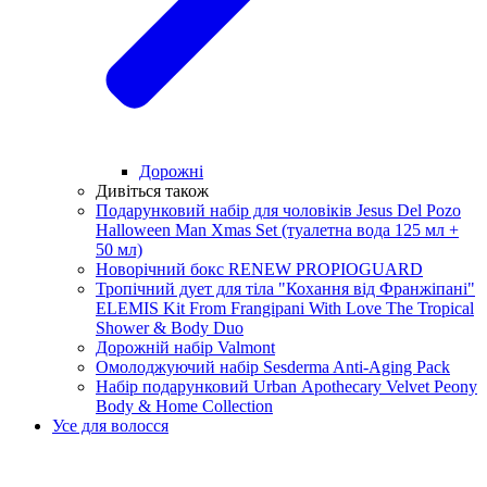
Дорожні
Дивіться також
Подарунковий набір для чоловіків Jesus Del Pozo
Halloween Man Xmas Set (туалетна вода 125 мл +
50 мл)
Новорічний бокс RENEW PROPIOGUARD
Тропічний дует для тіла "Кохання від Франжіпані"
ELEMIS Kit From Frangipani With Love The Tropical
Shower & Body Duo
Дорожній набір Valmont
Омолоджуючий набір Sesderma Anti-Aging Pack
Набір подарунковий Urban Аpothecary Velvet Peony
Body & Home Collection
Усе для волосся