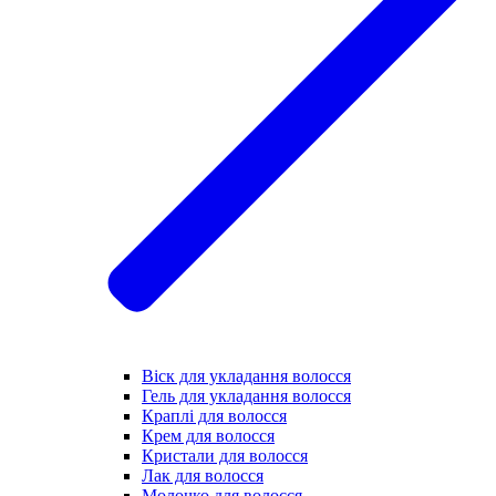
Віск для укладання волосся
Гель для укладання волосся
Краплі для волосся
Крем для волосся
Кристали для волосся
Лак для волосся
Молочко для волосся