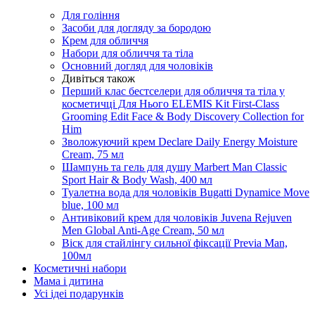
Для гоління
Засоби для догляду за бородою
Крем для обличчя
Набори для обличчя та тіла
Основний догляд для чоловіків
Дивіться також
Перший клас бестселери для обличчя та тіла у
косметичці Для Нього ELEMIS Kit First-Class
Grooming Edit Face & Body Discovery Collection for
Him
Зволожуючий крем Declare Daily Energy Moisture
Cream, 75 мл
Шампунь та гель для душу Marbert Man Classic
Sport Hair & Body Wash, 400 мл
Туалетна вода для чоловіків Bugatti Dynamice Move
blue, 100 мл
Антивіковий крем для чоловіків Juvena Rejuven
Men Global Anti-Age Cream, 50 мл
Віск для стайлінгу сильної фіксації Previa Man,
100мл
Косметичні набори
Мама і дитина
Усi iдеi подарункiв