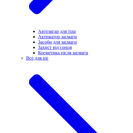
Автозагар для тіла
Активатор засмаги
Засоби для засмаги
Захист від сонця
Косметика після засмаги
Все для ніг