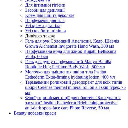
Для інтимної гігієни
Засоби для депіляції
Крем для шиї та декольте
Парфумерія для тіла
Усі креми для тіла
Усі скраби та пілінги
Дивіться також
Гель для рук Солодкий Апельсин, Кедр, Шавлія
Grown Alchemist Invigorate Hand Wash, 300 мл
Парфумована вода для жінок Bugatti Bellissima
Viola, 60 мл
Гель для душу парфумований Manyo Banilla
Boutique Hug Perfume Body Wash, 500 мл
Молочко для зміцнення шкіри тіла Institut
Esthederm Extra-firming hydrating lotion, 400 мл
Термальний роликовий дезодорант для всіх типів
шкіри Celenes thermal mineral roll on all skin types, 75
мл
Флюїд при пігментації для обличчя "Блокування
засмаги" Institut Esthederm Brightening protective
anti-dark spots face care Photo Reverse, 50 мл
Beauty добавки краси