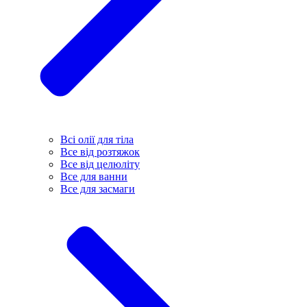
Всі олії для тіла
Все від розтяжок
Все від целюліту
Все для ванни
Все для засмаги