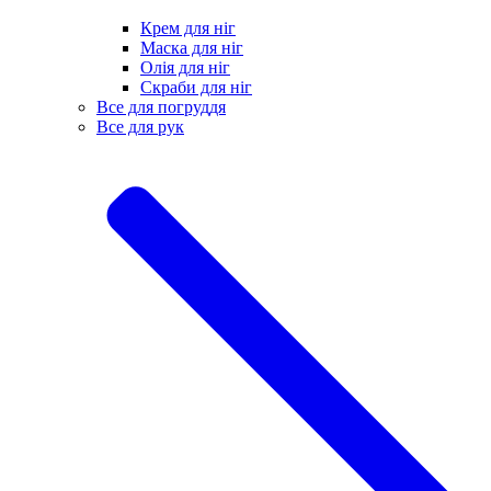
Крем для ніг
Маска для ніг
Олія для ніг
Скраби для ніг
Все для погруддя
Все для рук