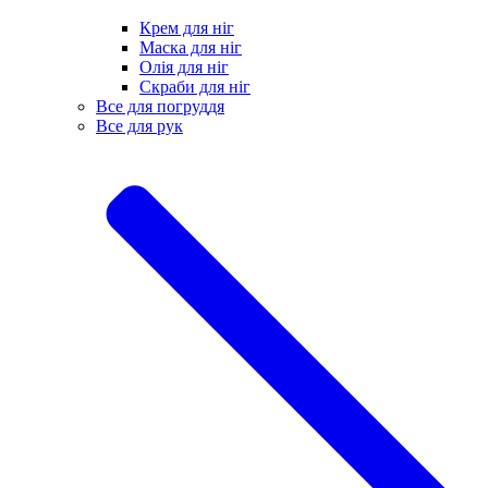
Крем для ніг
Маска для ніг
Олія для ніг
Скраби для ніг
Все для погруддя
Все для рук