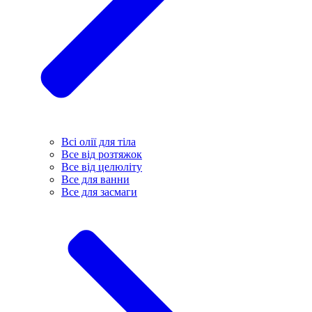
Всі олії для тіла
Все від розтяжок
Все від целюліту
Все для ванни
Все для засмаги