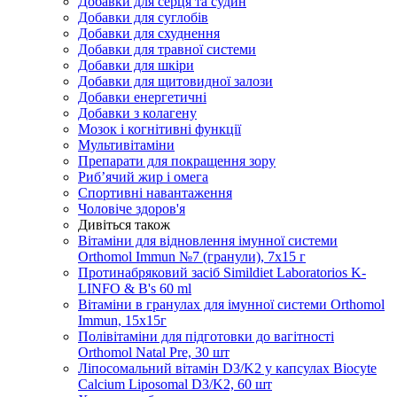
Добавки для серця та судин
Добавки для суглобів
Добавки для схуднення
Добавки для травної системи
Добавки для шкіри
Добавки для щитовидної залози
Добавки енергетичні
Добавки з колагену
Мозок і когнітивні функції
Мультивітаміни
Препарати для покращення зору
Риб’ячий жир і омега
Спортивні навантаження
Чоловіче здоров'я
Дивіться також
Вітаміни для відновлення імунної системи
Orthomol Immun №7 (гранули), 7х15 г
Протинабряковий засіб Simildiet Laboratorios K-
LINFO & B's 60 ml
Вітаміни в гранулах для імунної системи Orthomol
Immun, 15х15г
Полівітаміни для підготовки до вагітності
Orthomol Natal Pre, 30 шт
Ліпосомальний вітамін D3/K2 у капсулах Biocyte
Calcium Liposomal D3/K2, 60 шт