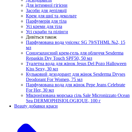
Для інтимної гігієни
Засоби для депіляції
Крем для шиї та декольте
Парфумерія для тіла
Усі креми для тіла
Усі скраби та пілінги
Дивіться також
Парфумована вода унісекс SG 79/STHML №2, 15
мл
Сонцезахисний крем-гель для обличчя Sesderma
Repaskin Dry Touch SPF50, 50 мл
Туалетна вода для жінок Jesus Del Pozo Halloween
Kiss Sexy, 30 мл
Кульковий дезодорант для жінок Sesderma Dryses
Deodorant For Women, 75 мл
Парфумована вода для жінок Pepe Jeans Celebrate
For Her, 30 мл
Мікронізована морська сіль Sale Micronizzato Ocean
Sea DERMOPHISIOLOGIQUE, 100 г
Beauty добавки краси