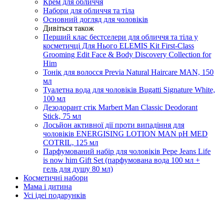
Крем для обличчя
Набори для обличчя та тіла
Основний догляд для чоловіків
Дивіться також
Перший клас бестселери для обличчя та тіла у
косметичці Для Нього ELEMIS Kit First-Class
Grooming Edit Face & Body Discovery Collection for
Him
Тонік для волосся Previa Natural Haircare MAN, 150
мл
Туалетна вода для чоловіків Bugatti Signature White,
100 мл
Дезодорант стік Marbert Man Classic Deodorant
Stick, 75 мл
Лосьйон активної дії проти випадіння для
чоловіків ENERGISING LOTION MAN pH MED
COTRIL, 125 мл
Парфумований набір для чоловіків Pepe Jeans Life
is now him Gift Set (парфумована вода 100 мл +
гель для душу 80 мл)
Косметичні набори
Мама і дитина
Усi iдеi подарункiв