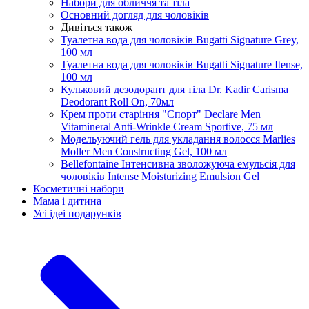
Набори для обличчя та тіла
Основний догляд для чоловіків
Дивіться також
Туалетна вода для чоловіків Bugatti Signature Grey,
100 мл
Туалетна вода для чоловіків Bugatti Signature Itense,
100 мл
Кульковий дезодорант для тіла Dr. Kadir Carisma
Deodorant Roll On, 70мл
Крем проти старіння "Спорт" Declare Men
Vitamineral Anti-Wrinkle Cream Sportive, 75 мл
Модельуючий гель для укладання волосся Marlies
Moller Men Constructing Gel, 100 мл
Bellefontaine Інтенсивна зволожуюча емульсія для
чоловіків Intense Moisturizing Emulsion Gel
Косметичні набори
Мама і дитина
Усi iдеi подарункiв