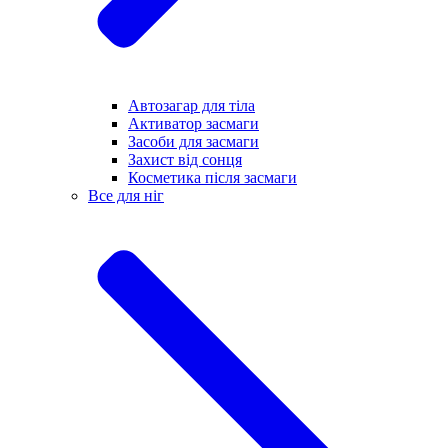
Автозагар для тіла
Активатор засмаги
Засоби для засмаги
Захист від сонця
Косметика після засмаги
Все для ніг