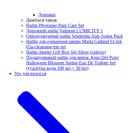
Дорожні
Дивіться також
Набір Phytomer Pure Care Set
Дорожній набір Valmont LUMICITY 1
Омолоджуючий набір Sesderma Anti-Aging Pack
Набір для очищення шкіри Maria Galland 61-64-
65a-cleansing trio set
Набір Janeke Gift Box Set Silver (срібло)
Подарунковий набір для жінок Jesus Del Pozo
Halloween Blossom Spring Eau De Toilette Set
(туалетна вода 100 мл + 30 мл)
Усе для волосся