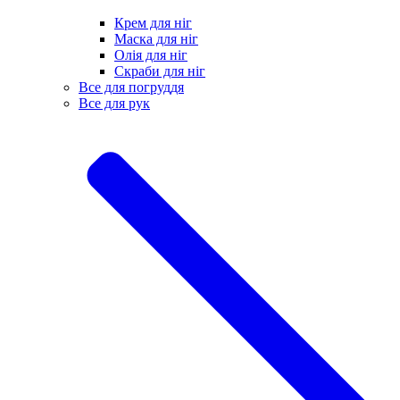
Крем для ніг
Маска для ніг
Олія для ніг
Скраби для ніг
Все для погруддя
Все для рук