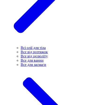
Всі олії для тіла
Все від розтяжок
Все від целюліту
Все для ванни
Все для засмаги