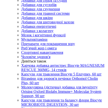
Добавки для серця та судин
Добавки для суглобів
Добавки для схуднення
Добавки для травної системи
Добавки для шкіри
Добавки для щитовидної залози
Добавки енергетичні
Добавки з колагену
Мозок і когнітивні функції
Мультивітаміни
Препарати для покращення зору
Риб’ячий жир і омега
Спортивні навантаження
Чоловіче здоров'я
Дивіться також
Харчова добавка антистрес Biocyte MAGNESIUM
RESCUE 360MG, 14 стиків
Капсули для травлення Biocyte 5 Enzymes, 60 шт
Вітаміни для здоров'я печінки Orthomol Cholin
Plus, 60 шт
Молекулярна (дієтична) добавка для імунітету
Orising Oxford Biolabs Immune+ Molecular System
Support, 90 шт
Капсули для травлення та балансу флори Biocyte
MICROBIOTE DIGESTION, 30 шт