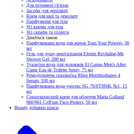
Для інтимної гігієни
Засоби для депіляції
Крем для шиї та декольте
Парфумерія для тіла
Усі креми для тіла
Усі скраби та пілінги
Дивіться також
Парфумована вода для жінок Tous Your Powers, 30
мл
Гель для душу ревіталізація Elemis Revitalise-Me
Shower Gel, 200 мл
Туалетна вода для чоловіків El Ganso Men's After
Game Eau de Toilette Spray, 75 мл
Ремодулююча сироватка Rhea Morphoshapes 4
Serum, 100 мл
Парфумована вода унісекс SG 79/STHML №1, 15
мл
Сонцезахисний крем для обличчя Maria Galland
960/961 Cell'sun Face-Protect, 50 мл
Beauty добавки краси