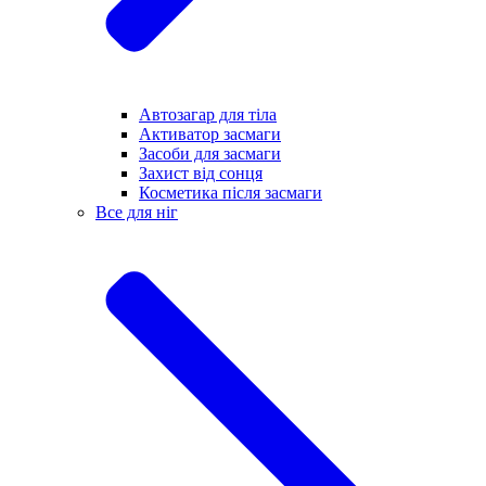
Автозагар для тіла
Активатор засмаги
Засоби для засмаги
Захист від сонця
Косметика після засмаги
Все для ніг