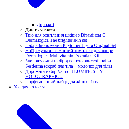
Дорожні
Дивіться також
Тріо для освітлення шкіри з Вітаміном С
Dermalogica The brighter skin set
Набір Зволоження Phytomer Hydra Original Set
Набір мультивітамінний комплекс для шкіри
Dermalogica Multivitamin Essentials Kit
Зволожуючий набір для шовковистої шкіри
Sesderma (скраб для тіла + молочко для тіла)
Дорожній набір Valmont LUMINOSITY
HOLOGRAPHIC 2
Парфумований набір для жінок Tous
Усе для волосся