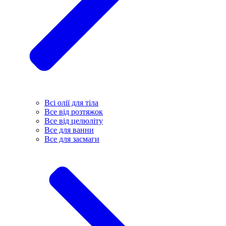
Всі олії для тіла
Все від розтяжок
Все від целюліту
Все для ванни
Все для засмаги