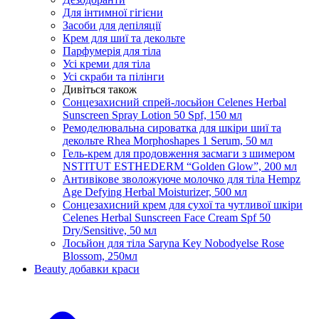
Для інтимної гігієни
Засоби для депіляції
Крем для шиї та декольте
Парфумерія для тіла
Усі креми для тіла
Усі скраби та пілінги
Дивіться також
Сонцезахисний спрей-лосьйон Celenes Herbal
Sunscreen Spray Lotion 50 Spf, 150 мл
Ремоделювальна сироватка для шкіри шиї та
декольте Rhea Morphoshapes 1 Serum, 50 мл
Гель-крем для продовження засмаги з шимером
NSTITUT ESTHEDERM “Golden Glow”, 200 мл
Антивікове зволожуюче молочко для тіла Hempz
Age Defying Herbal Moisturizer, 500 мл
Сонцезахисний крем для сухої та чутливої шкіри
Celenes Herbal Sunscreen Face Cream Spf 50
Dry/Sensitive, 50 мл
Лосьйон для тіла Saryna Key Nobodyelse Rose
Blossom, 250мл
Beauty добавки краси