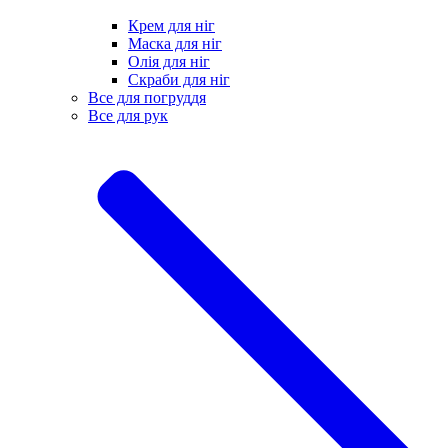
Крем для ніг
Маска для ніг
Олія для ніг
Скраби для ніг
Все для погруддя
Все для рук