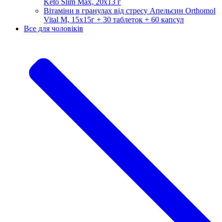
Keto Slim Max, 20х13 г
Вітаміни в гранулах від стресу Апельсин Orthomol
Vital M, 15х15г + 30 таблеток + 60 капсул
Все для чоловіків