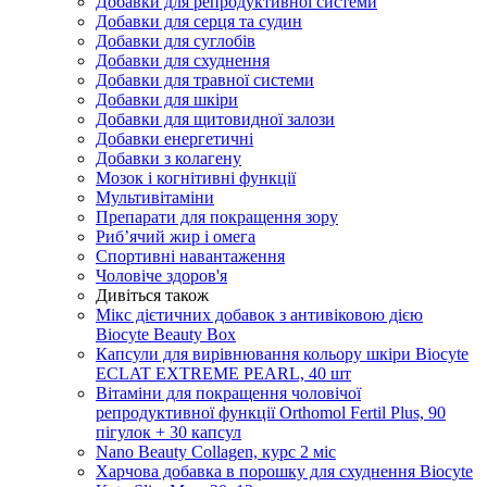
Добавки для репродуктивної системи
Добавки для серця та судин
Добавки для суглобів
Добавки для схуднення
Добавки для травної системи
Добавки для шкіри
Добавки для щитовидної залози
Добавки енергетичні
Добавки з колагену
Мозок і когнітивні функції
Мультивітаміни
Препарати для покращення зору
Риб’ячий жир і омега
Спортивні навантаження
Чоловіче здоров'я
Дивіться також
Мікс дієтичних добавок з антивіковою дією
Biocyte Beauty Box
Капсули для вирівнювання кольору шкіри Biocyte
ECLAT EXTREME PEARL, 40 шт
Вітаміни для покращення чоловічої
репродуктивної функції Orthomol Fertil Plus, 90
пігулок + 30 капсул
Nano Beauty Collagen, курс 2 міс
Харчова добавка в порошку для схуднення Biocyte