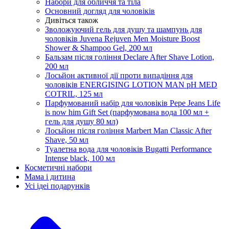
Набори для обличчя та тіла
Основний догляд для чоловіків
Дивіться також
Зволожуючий гель для душу та шампунь для
чоловіків Juvena Rejuven Men Moisture Boost
Shower & Shampoo Gel, 200 мл
Бальзам після гоління Declare After Shave Lotion,
200 мл
Лосьйон активної дії проти випадіння для
чоловіків ENERGISING LOTION MAN pH MED
COTRIL, 125 мл
Парфумований набір для чоловіків Pepe Jeans Life
is now him Gift Set (парфумована вода 100 мл +
гель для душу 80 мл)
Лосьйон після гоління Marbert Man Classic After
Shave, 50 мл
Туалетна вода для чоловіків Bugatti Performance
Intense black, 100 мл
Косметичні набори
Мама і дитина
Усi iдеi подарункiв