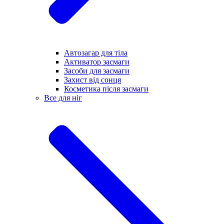
Автозагар для тіла
Активатор засмаги
Засоби для засмаги
Захист від сонця
Косметика після засмаги
Все для ніг