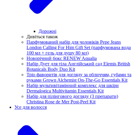
Дорожні
Дивіться також
Парфумований набір для чоловіків Pepe Jeans
London Calling For Him Gift Set (парфумована вода
100 мл + гель для душу 80 мл)
Новорічний бокс RENEW Aqualia
Набір Дует для тіла Англійський сад Elemis British
Botanicals Body Duo Kit
Тріо фаворитів для догляду за обличчям, губами та
руками Grown Alchemist On-The-Go Essentials Kit
Набір мультивітамінний комплекс для шкіри
Dermalogica Multivitamin Essentials Kit
Набір для пілінгового догляду (3 препарати)
Christina Rose de Mer Post-Peel Kit
Усе для волосся