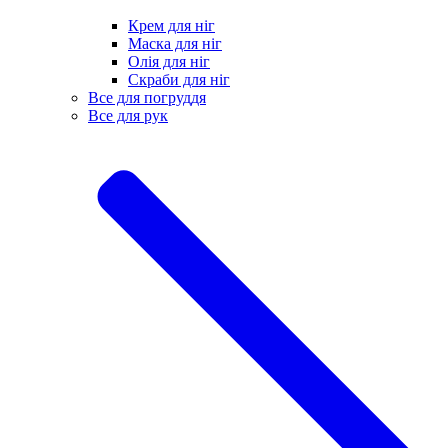
Крем для ніг
Маска для ніг
Олія для ніг
Скраби для ніг
Все для погруддя
Все для рук