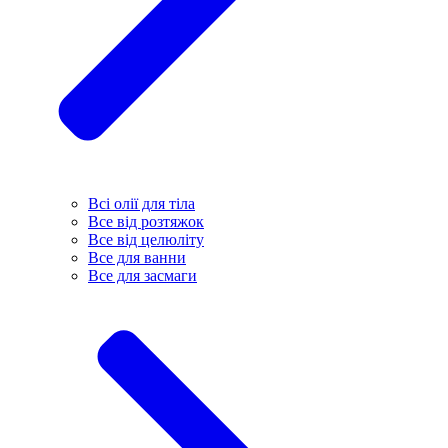
Всі олії для тіла
Все від розтяжок
Все від целюліту
Все для ванни
Все для засмаги