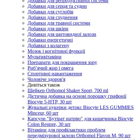
Добавки для репродуктивної системи
Добавки для серця та судин
Добавки для суглобів
Добавки для схуднення
Добавки для травної системи
Добавки для шкіри
Добавки для щитовидної залози
Добавки енергетичні
Добавки з колагену
Мозок і когнітивні функції
Мультивітаміни
Препарати для покращення зору
Риб’ячий жир і омега
Спортивні навантаження
Чоловіче здоров'я
Дивіться також
Шейкер Orthomol Shaker Sport, 700 ml
Дієтична добавка на основі порошку грифонії
Biocyte 5-HTP, 30 шт
Жувальні цукерки детокс Biocyte LES GUMMIES
Minceur, 60 шт
Капсули "Бутірат натрію" для кишечника Biocyte
Colon Restore, 30 шт
Вітаміни для профілактики проблем
передміхурової залози Orthomol Flavon M, 90 шт