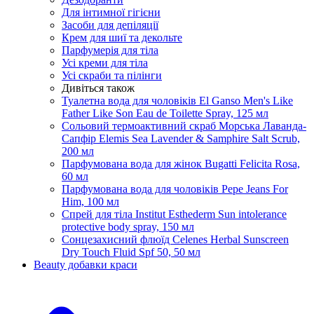
Для інтимної гігієни
Засоби для депіляції
Крем для шиї та декольте
Парфумерія для тіла
Усі креми для тіла
Усі скраби та пілінги
Дивіться також
Туалетна вода для чоловіків El Ganso Men's Like
Father Like Son Eau de Toilette Spray, 125 мл
Сольовий термоактивний скраб Морська Лаванда-
Сапфір Elemis Sea Lavender & Samphire Salt Scrub,
200 мл
Парфумована вода для жінок Bugatti Felicita Rosa,
60 мл
Парфумована вода для чоловіків Pepe Jeans For
Him, 100 мл
Спрей для тіла Institut Esthederm Sun intolerance
protective body spray, 150 мл
Сонцезахисний флюїд Celenes Herbal Sunscreen
Dry Touch Fluid Spf 50, 50 мл
Beauty добавки краси