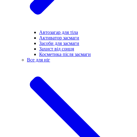
Автозагар для тіла
Активатор засмаги
Засоби для засмаги
Захист від сонця
Косметика після засмаги
Все для ніг