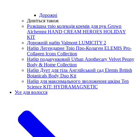
Дорожні
Дивіться також
Розкішна тріо колекція кремів для рук Grown
Alchemist HAND CREAM HEROES HOLIDAY
KIT
Дорожній набір Valmont LUMICITY 2
Набір Легендарне Тріо Про-Колаген ELEMIS Pro-
Collagen Icons Collection
Набір подарунковий Urban Аpothecary Velvet Peony
Body & Home Collection
Набір Дует для тіла Англійський сад Elemis British
Botanicals Body Duo Kit
Набір для максимального зволоження шкіри Ten
Science KIT: HYDRAMAGNETIC
Усе для волосся