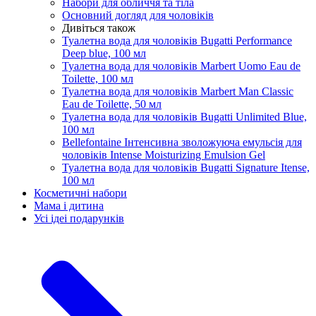
Набори для обличчя та тіла
Основний догляд для чоловіків
Дивіться також
Туалетна вода для чоловіків Bugatti Performance
Deep blue, 100 мл
Туалетна вода для чоловіків Marbert Uomo Eau de
Toilette, 100 мл
Туалетна вода для чоловіків Marbert Man Classic
Eau de Toilette, 50 мл
Туалетна вода для чоловіків Bugatti Unlimited Blue,
100 мл
Bellefontaine Інтенсивна зволожуюча емульсія для
чоловіків Intense Moisturizing Emulsion Gel
Туалетна вода для чоловіків Bugatti Signature Itense,
100 мл
Косметичні набори
Мама і дитина
Усi iдеi подарункiв