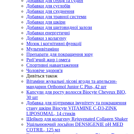
Добавки для серця та судин
Добавки для суглобів
Добавки для схуднення
Добавки для травної системи
Добавки для шкіри
Добавки для щитовидної залози
Добавки енергетичні
Добавки з колагену
Мозок і когнітивні функції
Мультивітаміни
Препарати для покращення зору
Риб’ячий жир і омега
Спортивні навантаження
Чоловіче здоров'я
Дивіться також
Вітаміни жувальні лісові ягоди та апельсин-
мандарин Orthomol Junior C Plus, 42 шт
Капсули для росту волосся Biocyte Cheveux BIO,
30 шт
Добавка для підтримки імунітету та покращення
стану шкіри Biocyte VITAMINE C-D3-ZINK
LIPOSOMAL, 14 стиків
Шейкер для колагену Rejuvenated Сollagen Shaker
Ущільнюючий лосьйон DENSIGENIE pH MED
COTRIL, 125 мл