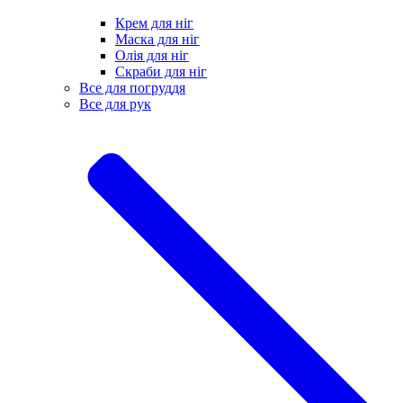
Крем для ніг
Маска для ніг
Олія для ніг
Скраби для ніг
Все для погруддя
Все для рук