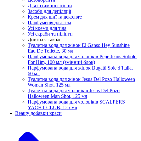
Для інтимної гігієни
Засоби для депіляції
Крем для шиї та декольте
Парфумерія для тіла
Усі креми для тіла
Усі скраби та пілінги
Дивіться також
Туалетна вода для жінок El Ganso Hey Sunshine
Eau De Toilette, 30 мл
Парфумована вода для чоловіків Pepe Jeans Sobold
For Him, 100 мл (змінний блок)
Парфумована вода для жінок Bugatti Sole d’Italia,
60 мл
Туалетна вода для жінок Jesus Del Pozo Halloween
Woman Shot, 125 мл
Туалетна вода для чоловіків Jesus Del Pozo
Halloween Man Shot, 125 мл
Парфумована вода для чоловіків SCALPERS
YACHT CLUB, 125 мл
Beauty добавки краси