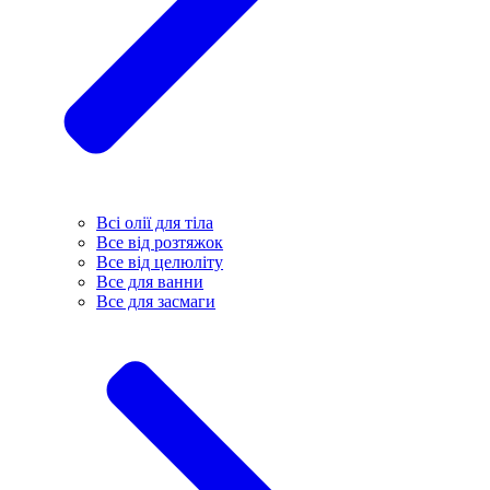
Всі олії для тіла
Все від розтяжок
Все від целюліту
Все для ванни
Все для засмаги