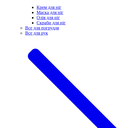
Крем для ніг
Маска для ніг
Олія для ніг
Скраби для ніг
Все для погруддя
Все для рук