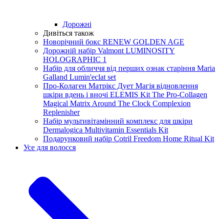
Дорожні
Дивіться також
Новорічний бокс RENEW GOLDEN AGE
Дорожній набір Valmont LUMINOSITY
HOLOGRAPHIC 1
Набір для обличчя від перших ознак старіння Maria
Galland Lumin'eclat set
Про-Колаген Матрікс Дует Магія відновлення
шкіри вдень і вночі ELEMIS Kit The Pro-Collagen
Magical Matrix Around The Clock Complexion
Replenisher
Набір мультивітамінний комплекс для шкіри
Dermalogica Multivitamin Essentials Kit
Подарунковий набір Cotril Freedom Home Ritual Kit
Усе для волосся