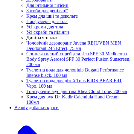
Для інтимної гігієни
Засоби для депіляції
Крем для шиї та декольте
Парфумерія для тіла
Усі креми для тіла
Усі скраби та пілінги
Дивіться також
Чоловічий дезодорант Juvena REJUVEN MEN
Deodorant 24h Effect, 75 мл
Сонцезахисний спрей для тіла SPF 30 Mediderma
Body Sprey Aerosol SPF 30 Perfect Fusion Sunscreen,
200 мл
Туалетна вода для чоловіків Bugatti Performance
Intense black, 100 мл
Туалетна вода для дітей Tous KIDS BEAR EdT
Vapo, 100 мл
Тонізуючий мус для тіла Rhea Cloud Tone, 200 мл
Крем для рук Dr. Kadir Calendula Hand Cream,
100мл
Beauty добавки краси