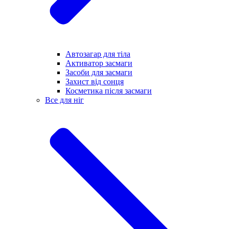
Автозагар для тіла
Активатор засмаги
Засоби для засмаги
Захист від сонця
Косметика після засмаги
Все для ніг