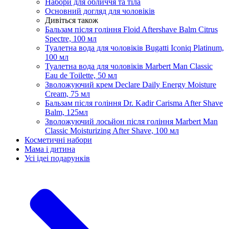
Набори для обличчя та тіла
Основний догляд для чоловіків
Дивіться також
Бальзам після гоління Floid Aftershave Balm Citrus
Spectre, 100 мл
Туалетна вода для чоловіків Bugatti Iconiq Platinum,
100 мл
Туалетна вода для чоловіків Marbert Man Classic
Eau de Toilette, 50 мл
Зволожуючий крем Declare Daily Energy Moisture
Cream, 75 мл
Бальзам після гоління Dr. Kadir Carisma After Shave
Balm, 125мл
Зволожуючий лосьйон після гоління Marbert Man
Classic Moisturizing After Shave, 100 мл
Косметичні набори
Мама і дитина
Усi iдеi подарункiв