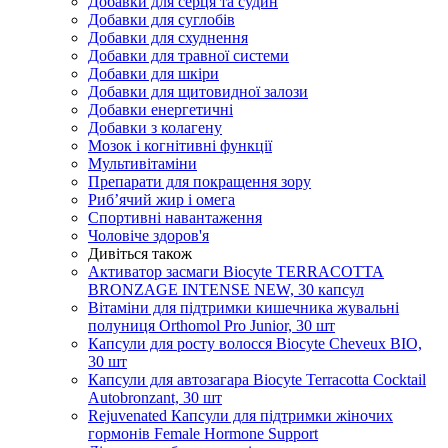
Добавки для серця та судин
Добавки для суглобів
Добавки для схуднення
Добавки для травної системи
Добавки для шкіри
Добавки для щитовидної залози
Добавки енергетичні
Добавки з колагену
Мозок і когнітивні функції
Мультивітаміни
Препарати для покращення зору
Риб’ячий жир і омега
Спортивні навантаження
Чоловіче здоров'я
Дивіться також
Активатор засмаги Biocyte TERRACOTTA
BRONZAGE INTENSE NEW, 30 капсул
Вітаміни для підтримки кишечника жувальні
полуниця Orthomol Pro Junior, 30 шт
Капсули для росту волосся Biocyte Cheveux BIO,
30 шт
Капсули для автозагара Biocyte Terracotta Cocktail
Autobronzant, 30 шт
Rejuvenated Капсули для підтримки жіночих
гормонів Female Hormone Support