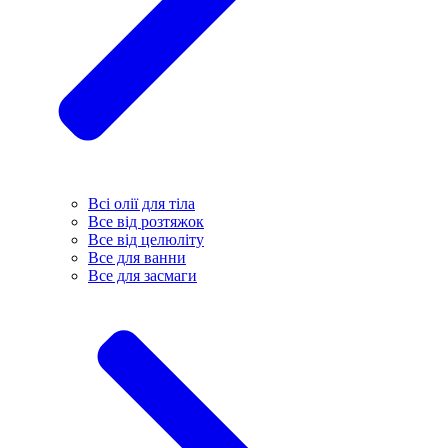
Всі олії для тіла
Все від розтяжок
Все від целюліту
Все для ванни
Все для засмаги