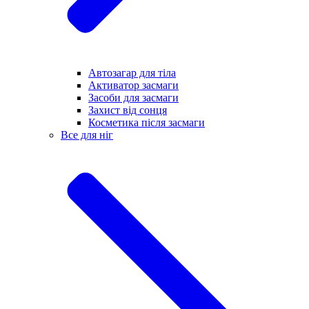
Автозагар для тіла
Активатор засмаги
Засоби для засмаги
Захист від сонця
Косметика після засмаги
Все для ніг