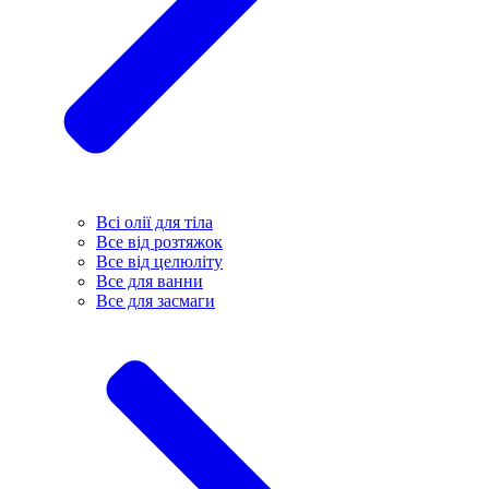
Всі олії для тіла
Все від розтяжок
Все від целюліту
Все для ванни
Все для засмаги