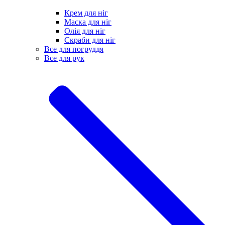
Крем для ніг
Маска для ніг
Олія для ніг
Скраби для ніг
Все для погруддя
Все для рук