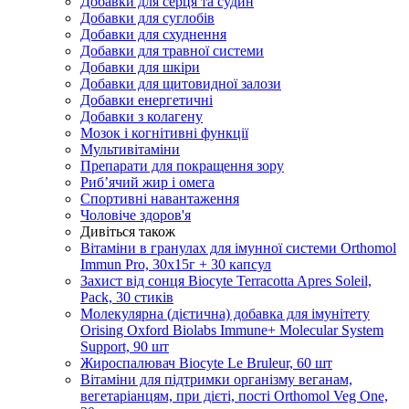
Добавки для серця та судин
Добавки для суглобів
Добавки для схуднення
Добавки для травної системи
Добавки для шкіри
Добавки для щитовидної залози
Добавки енергетичні
Добавки з колагену
Мозок і когнітивні функції
Мультивітаміни
Препарати для покращення зору
Риб’ячий жир і омега
Спортивні навантаження
Чоловіче здоров'я
Дивіться також
Вітаміни в гранулах для імунної системи Orthomol
Immun Pro, 30х15г + 30 капсул
Захист від сонця Biocyte Terracotta Apres Soleil,
Pack, 30 стиків
Молекулярна (дієтична) добавка для імунітету
Orising Oxford Biolabs Immune+ Molecular System
Support, 90 шт
Жироспалювач Biocyte Le Bruleur, 60 шт
Вітаміни для підтримки організму веганам,
вегетаріанцям, при дієті, пості Orthomol Veg One,