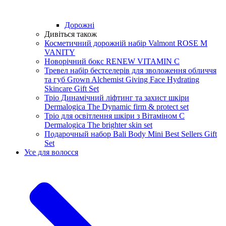
Дорожні
Дивіться також
Косметичний дорожній набір Valmont ROSE M
VANITY
Новорічний бокс RENEW VITAMIN C
Тревел набір бестселерів для зволоження обличчя
та губ Grown Alchemist Giving Face Hydrating
Skincare Gift Set
Тріо Динамічний ліфтинг та захист шкіри
Dermalogica The Dynamic firm & protect set
Тріо для освітлення шкіри з Вітаміном С
Dermalogica The brighter skin set
Подарочный набор Bali Body Mini Best Sellers Gift
Set
Усе для волосся