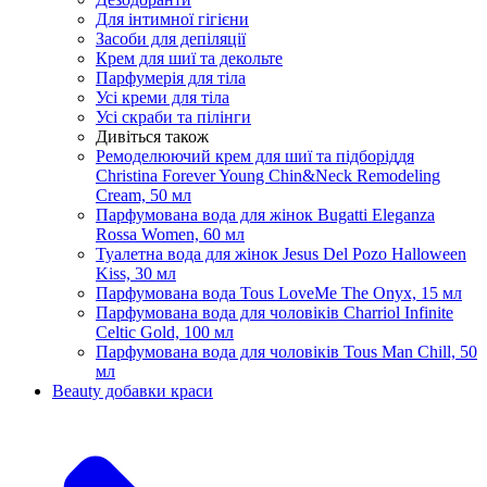
Для інтимної гігієни
Засоби для депіляції
Крем для шиї та декольте
Парфумерія для тіла
Усі креми для тіла
Усі скраби та пілінги
Дивіться також
Ремоделюючий крем для шиї та підборіддя
Christina Forever Young Chin&Neck Remodeling
Cream, 50 мл
Парфумована вода для жінок Bugatti Eleganza
Rossa Women, 60 мл
Туалетна вода для жінок Jesus Del Pozo Halloween
Kiss, 30 мл
Парфумована вода Tous LoveMe The Onyx, 15 мл
Парфумована вода для чоловіків Charriol Infinite
Celtic Gold, 100 мл
Парфумована вода для чоловіків Tous Man Chill, 50
мл
Beauty добавки краси