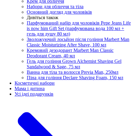
Крем для обличчя
Набори для обличчя та тіла
Основний догляд для чоловіків
Дивіться також
Парфумований набір для чоловіків Pepe Jeans Life
is now him Gift Set (парфумована вода 100 мл +
гель для душу 80 мл)
Зволожуючий лосьйон після гоління Marbert Man
Classic Moisturizing After Shave, 100 мл
Кремовий дезодорант Marbert Man Classic
Deodorant Cream, 40 мл
Гель для гоління Grown Alchemist Shaving Gel
Sandalwood & Sage, 75 мл
Ванна для тіла та волосся Previa Man, 250мл
Піна для гоління Declare Shaving Foam, 150 мл
Косметичні набори
Мама і дитина
Усi iдеi подарункiв