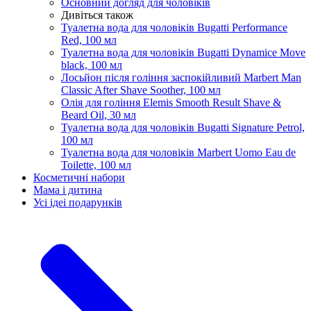
Основний догляд для чоловіків
Дивіться також
Туалетна вода для чоловіків Bugatti Performance
Red, 100 мл
Туалетна вода для чоловіків Bugatti Dynamice Move
black, 100 мл
Лосьйон після гоління заспокійливий Marbert Man
Classic After Shave Soother, 100 мл
Олія для гоління Elemis Smooth Result Shave &
Beard Oil, 30 мл
Туалетна вода для чоловіків Bugatti Signature Petrol,
100 мл
Туалетна вода для чоловіків Marbert Uomo Eau de
Toilette, 100 мл
Косметичні набори
Мама і дитина
Усi iдеi подарункiв