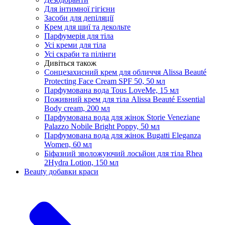
Для інтимної гігієни
Засоби для депіляції
Крем для шиї та декольте
Парфумерія для тіла
Усі креми для тіла
Усі скраби та пілінги
Дивіться також
Сонцезахисний крем для обличчя Alissa Beauté
Protecting Face Cream SPF 50, 50 мл
Парфумована вода Tous LoveMe, 15 мл
Поживний крем для тіла Alissa Beauté Essential
Body cream, 200 мл
Парфумована вода для жінок Storie Veneziane
Palazzo Nobile Bright Poppy, 50 мл
Парфумована вода для жінок Bugatti Eleganza
Women, 60 мл
Біфазний зволожуючий лосьйон для тіла Rhea
2Hydra Lotion, 150 мл
Beauty добавки краси