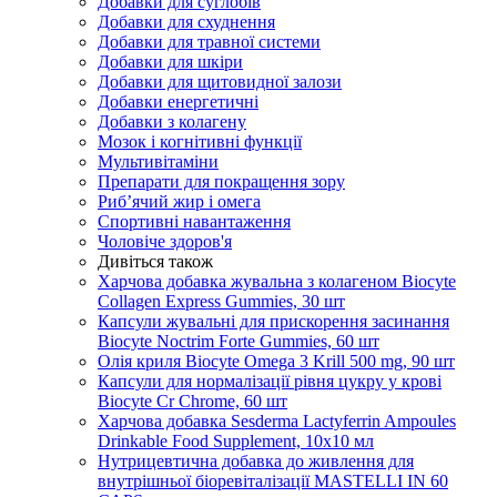
Добавки для суглобів
Добавки для схуднення
Добавки для травної системи
Добавки для шкіри
Добавки для щитовидної залози
Добавки енергетичні
Добавки з колагену
Мозок і когнітивні функції
Мультивітаміни
Препарати для покращення зору
Риб’ячий жир і омега
Спортивні навантаження
Чоловіче здоров'я
Дивіться також
Харчова добавка жувальна з колагеном Biocyte
Collagen Express Gummies, 30 шт
Капсули жувальні для прискорення засинання
Biocyte Noctrim Forte Gummies, 60 шт
Олія криля Biocyte Omega 3 Krill 500 mg, 90 шт
Капсули для нормалізації рівня цукру у крові
Biocyte Cr Chrome, 60 шт
Харчова добавка Sesderma Lactyferrin Ampoules
Drinkable Food Supplement, 10x10 мл
Нутрицевтична добавка до живлення для
внутрішньої біоревіталізації MASTELLI IN 60