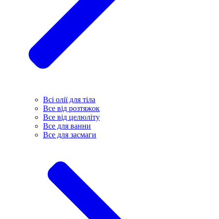
Всі олії для тіла
Все від розтяжок
Все від целюліту
Все для ванни
Все для засмаги