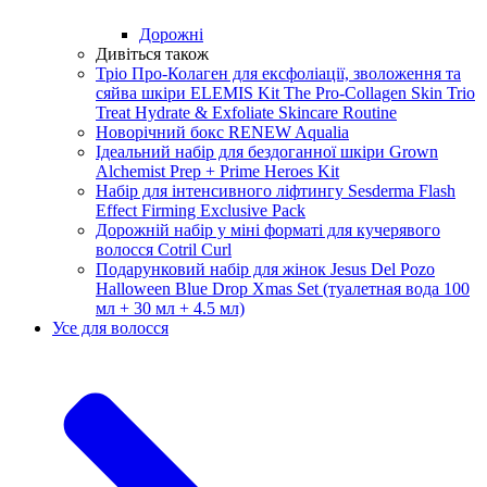
Дорожні
Дивіться також
Тріо Про-Колаген для ексфоліації, зволоження та
сяйва шкіри ELEMIS Kit The Pro-Collagen Skin Trio
Treat Hydrate & Exfoliate Skincare Routine
Новорічний бокс RENEW Aqualia
Ідеальний набір для бездоганної шкіри Grown
Alchemist Prep + Prime Heroes Kit
Набір для інтенсивного ліфтингу Sesderma Flash
Effect Firming Exclusive Pack
Дорожній набір у міні форматі для кучерявого
волосся Cotril Curl
Подарунковий набір для жінок Jesus Del Pozo
Halloween Blue Drop Xmas Set (туалетная вода 100
мл + 30 мл + 4.5 мл)
Усе для волосся