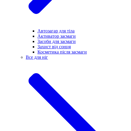
Автозагар для тіла
Активатор засмаги
Засоби для засмаги
Захист від сонця
Косметика після засмаги
Все для ніг