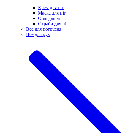
Крем для ніг
Маска для ніг
Олія для ніг
Скраби для ніг
Все для погруддя
Все для рук