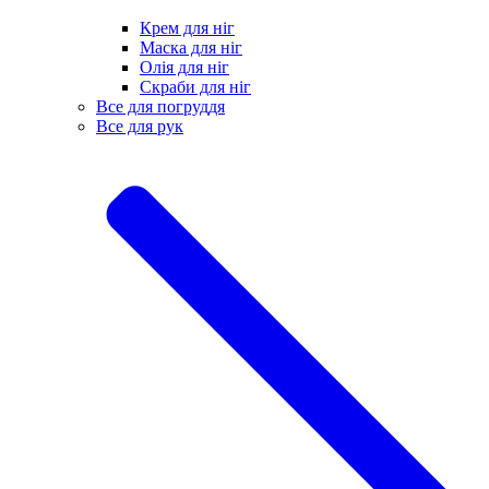
Крем для ніг
Маска для ніг
Олія для ніг
Скраби для ніг
Все для погруддя
Все для рук