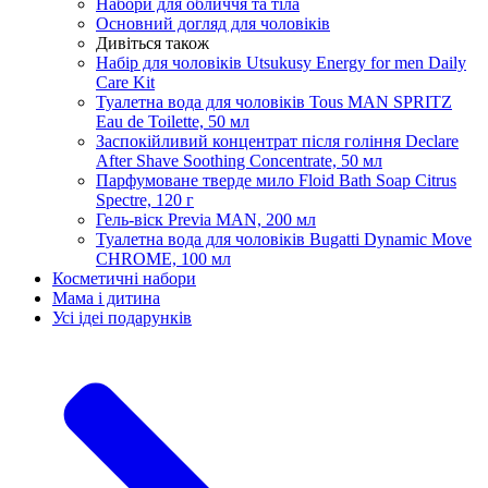
Набори для обличчя та тіла
Основний догляд для чоловіків
Дивіться також
Набір для чоловіків Utsukusy Energy for men Daily
Care Kit
Туалетна вода для чоловіків Tous MAN SPRITZ
Eau de Toilette, 50 мл
Заспокійливий концентрат після гоління Declare
After Shave Soothing Concentrate, 50 мл
Парфумоване тверде мило Floid Bath Soap Citrus
Spectre, 120 г
Гель-віск Previa MAN, 200 мл
Туалетна вода для чоловіків Bugatti Dynamic Move
CHROME, 100 мл
Косметичні набори
Мама і дитина
Усi iдеi подарункiв