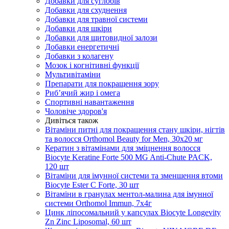
Добавки для суглобів
Добавки для схуднення
Добавки для травної системи
Добавки для шкіри
Добавки для щитовидної залози
Добавки енергетичні
Добавки з колагену
Мозок і когнітивні функції
Мультивітаміни
Препарати для покращення зору
Риб’ячий жир і омега
Спортивні навантаження
Чоловіче здоров'я
Дивіться також
Вітаміни питні для покращення стану шкіри, нігтів
та волосся Orthomol Beauty for Men, 30х20 мг
Кератин з вітамінами для зміцнення волосся
Biocyte Keratine Forte 500 MG Anti-Chute PACK,
120 шт
Вітаміни для імунної системи та зменшення втоми
Biocyte Ester C Forte, 30 шт
Вітаміни в гранулах ментол-малина для імунної
системи Orthomol Immun, 7х4г
Цинк ліпосомальний у капсулах Biocyte Longevity
Zn Zinc Liposomal, 60 шт