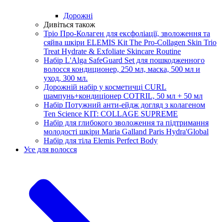
Дорожні
Дивіться також
Тріо Про-Колаген для ексфоліації, зволоження та
сяйва шкіри ELEMIS Kit The Pro-Collagen Skin Trio
Treat Hydrate & Exfoliate Skincare Routine
Набір L'Alga SafeGuard Set для пошкодженного
волосся кондиционер, 250 мл, маска, 500 мл и
уход, З00 мл.
Дорожній набір у косметичці CURL
шампунь+кондиціонер COTRIL, 50 мл + 50 мл
Набір Потужний анти-ейдж догляд з колагеном
Ten Science KIT: COLLAGE SUPREME
Набір для глибокого зволоження та підтримання
молодості шкіри Maria Galland Paris Hydra'Global
Набір для тіла Elemis Perfect Body
Усе для волосся