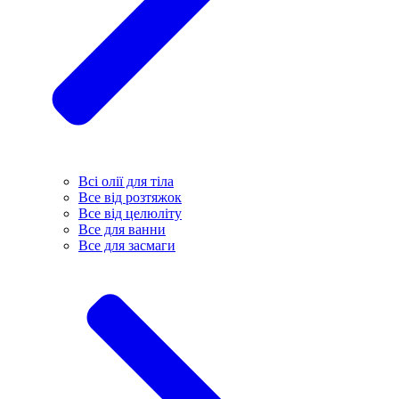
Всі олії для тіла
Все від розтяжок
Все від целюліту
Все для ванни
Все для засмаги