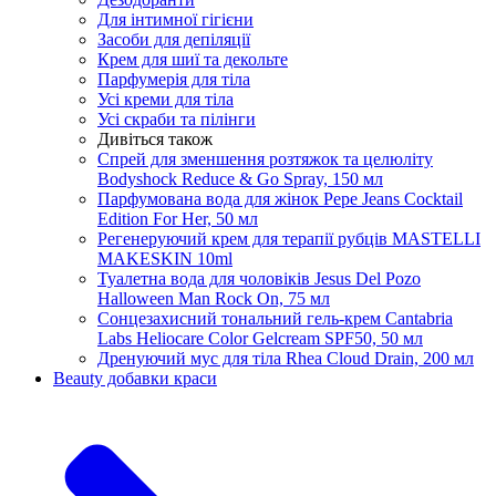
Для інтимної гігієни
Засоби для депіляції
Крем для шиї та декольте
Парфумерія для тіла
Усі креми для тіла
Усі скраби та пілінги
Дивіться також
Спрей для зменшення розтяжок та целюліту
Bodyshock Reduce & Go Spray, 150 мл
Парфумована вода для жінок Pepe Jeans Cocktail
Edition For Her, 50 мл
Регенеруючий крем для терапії рубців MASTELLI
MAKESKIN 10ml
Туалетна вода для чоловіків Jesus Del Pozo
Halloween Man Rock On, 75 мл
Сонцезахисний тональний гель-крем Cantabria
Labs Heliocare Color Gelcream SPF50, 50 мл
Дренуючий мус для тіла Rhea Cloud Drain, 200 мл
Beauty добавки краси