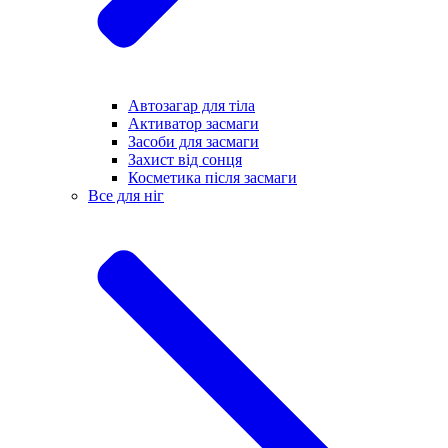
Автозагар для тіла
Активатор засмаги
Засоби для засмаги
Захист від сонця
Косметика після засмаги
Все для ніг