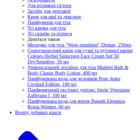
Для інтимної гігієни
Засоби для депіляції
Крем для шиї та декольте
Парфумерія для тіла
Усі креми для тіла
Усі скраби та пілінги
Дивіться також
Молочко для тіла "Wow-emulsion" Demax, 250мл
Сонцезахисний крем для сухої та чутливої шкіри
Celenes Herbal Sunscreen Face Cream Spf 50
Dry/Sensitive, 50 мл
Універсальний лосьйон для тіла Marbert Bath &
Body Classic Body Lotion, 400 мл
Парфумована вода для чоловіків Pepe Jeans
Cocktail Edition, 100 мл
Парфюмерний екстракт унісекс Storie Veneziane
Zafferano I, 100 мл
Парфумована вода для жінок Bugatti Eleganza
Rossa Women, 60 мл
Beauty добавки краси