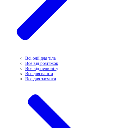
Всі олії для тіла
Все від розтяжок
Все від целюліту
Все для ванни
Все для засмаги