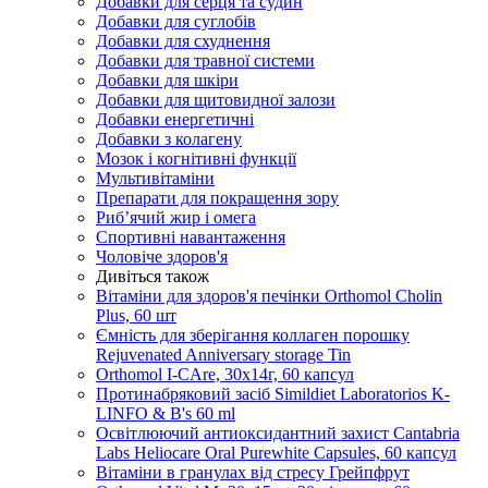
Добавки для серця та судин
Добавки для суглобів
Добавки для схуднення
Добавки для травної системи
Добавки для шкіри
Добавки для щитовидної залози
Добавки енергетичні
Добавки з колагену
Мозок і когнітивні функції
Мультивітаміни
Препарати для покращення зору
Риб’ячий жир і омега
Спортивні навантаження
Чоловіче здоров'я
Дивіться також
Вітаміни для здоров'я печінки Orthomol Cholin
Plus, 60 шт
Ємність для зберігання коллаген порошку
Rejuvenated Anniversary storage Tin
Orthomol I-CAre, 30х14г, 60 капсул
Протинабряковий засіб Simildiet Laboratorios K-
LINFO & B's 60 ml
Освітлюючий антиоксидантний захист Cantabria
Labs Heliocare Oral Purewhite Capsules, 60 капсул
Вітаміни в гранулах від стресу Грейпфрут