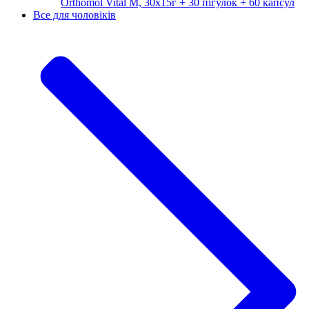
Orthomol Vital M, 30х15г + 30 пігулок + 60 капсул
Все для чоловіків