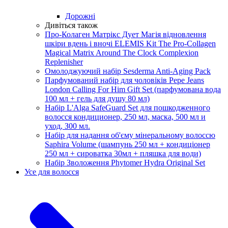
Дорожні
Дивіться також
Про-Колаген Матрікс Дует Магія відновлення
шкіри вдень і вночі ELEMIS Kit The Pro-Collagen
Magical Matrix Around The Clock Complexion
Replenisher
Омолоджуючий набір Sesderma Anti-Aging Pack
Парфумований набір для чоловіків Pepe Jeans
London Calling For Him Gift Set (парфумована вода
100 мл + гель для душу 80 мл)
Набір L'Alga SafeGuard Set для пошкодженного
волосся кондиционер, 250 мл, маска, 500 мл и
уход, З00 мл.
Набір для надання об'єму мінеральному волоссю
Saphira Volume (шампунь 250 мл + кондиціонер
250 мл + сироватка 30мл + пляшка для води)
Набір Зволоження Phytomer Hydra Original Set
Усе для волосся