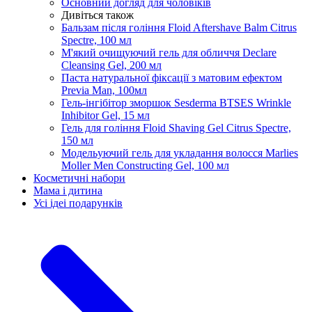
Основний догляд для чоловіків
Дивіться також
Бальзам після гоління Floid Aftershave Balm Citrus
Spectre, 100 мл
М'який очищуючий гель для обличчя Declare
Cleansing Gel, 200 мл
Паста натуральної фіксації з матовим ефектом
Previa Man, 100мл
Гель-інгібітор зморшок Sesderma BTSES Wrinkle
Inhibitor Gel, 15 мл
Гель для гоління Floid Shaving Gel Citrus Spectre,
150 мл
Модельуючий гель для укладання волосся Marlies
Moller Men Constructing Gel, 100 мл
Косметичні набори
Мама і дитина
Усi iдеi подарункiв