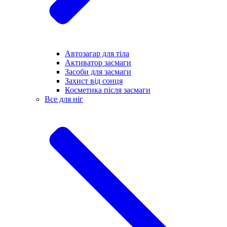
Автозагар для тіла
Активатор засмаги
Засоби для засмаги
Захист від сонця
Косметика після засмаги
Все для ніг