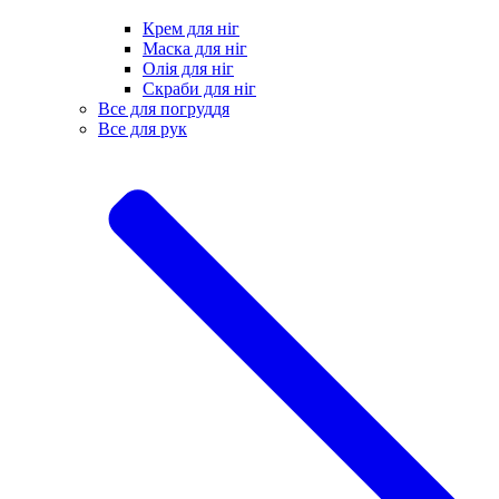
Крем для ніг
Маска для ніг
Олія для ніг
Скраби для ніг
Все для погруддя
Все для рук