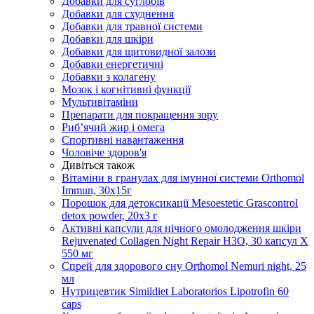
Добавки для суглобів
Добавки для схуднення
Добавки для травної системи
Добавки для шкіри
Добавки для щитовидної залози
Добавки енергетичні
Добавки з колагену
Мозок і когнітивні функції
Мультивітаміни
Препарати для покращення зору
Риб’ячий жир і омега
Спортивні навантаження
Чоловіче здоров'я
Дивіться також
Вітаміни в гранулах для імунної системи Orthomol
Immun, 30х15г
Порошок для детоксикації Mesoestetic Grascontrol
detox powder, 20х3 г
Активні капсули для нічного омолодження шкіри
Rejuvenated Collagen Night Repair H3O, 30 капсул Х
550 мг
Спрей для здорового сну Orthomol Nemuri night, 25
мл
Нутрицевтик Simildiet Laboratorios Lipotrofin 60
caps