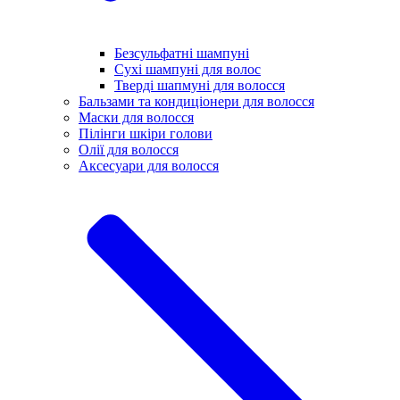
Безсульфатні шампуні
Сухі шампуні для волос
Тверді шапмуні для волосся
Бальзами та кондиціонери для волосся
Маски для волосся
Пілінги шкіри голови
Олії для волосся
Аксесуари для волосся