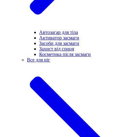
Автозагар для тіла
Активатор засмаги
Засоби для засмаги
Захист від сонця
Косметика після засмаги
Все для ніг