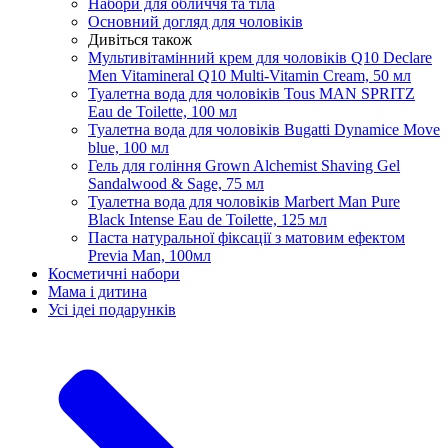
Набори для обличчя та тіла
Основний догляд для чоловіків
Дивіться також
Мультивітамінний крем для чоловіків Q10 Declare
Men Vitamineral Q10 Multi-Vitamin Cream, 50 мл
Туалетна вода для чоловіків Tous MAN SPRITZ
Eau de Toilette, 100 мл
Туалетна вода для чоловіків Bugatti Dynamice Move
blue, 100 мл
Гель для гоління Grown Alchemist Shaving Gel
Sandalwood & Sage, 75 мл
Туалетна вода для чоловіків Marbert Man Pure
Black Intense Eau de Toilette, 125 мл
Паста натуральної фіксації з матовим ефектом
Previa Man, 100мл
Косметичні набори
Мама і дитина
Усi iдеi подарункiв