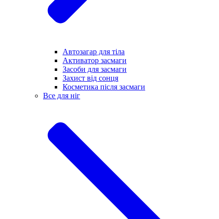
Автозагар для тіла
Активатор засмаги
Засоби для засмаги
Захист від сонця
Косметика після засмаги
Все для ніг