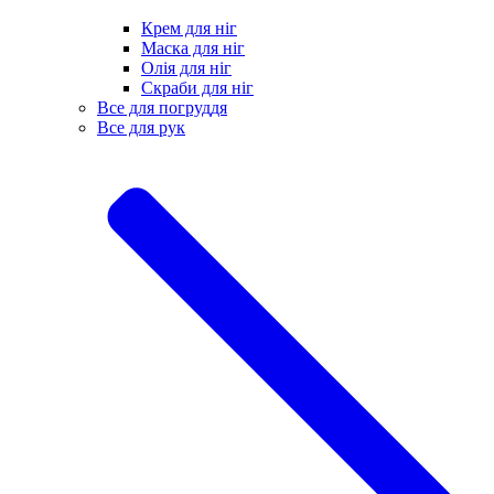
Крем для ніг
Маска для ніг
Олія для ніг
Скраби для ніг
Все для погруддя
Все для рук