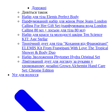
Дорожні
Дивіться також
Набір для тіла Elemis Perfect Body
Парфумований набір для жінок Pepe Jeans London
Calling For Her Gift Set (парфумована вода London
Calling 80 мл + лосьон для тіла 80 мл)
Набір для краси та молодості шкіри Ten Science
KIT: Age Stellar
Тропічний дует для тіла "Кохання від Франжіпані"
ELEMIS Kit From Frangipani With Love The Tropical
Shower & Body Duo
Набір Зволоження Phytomer Hydra Original Set
Лімітований дует для догляду за руками у
хромованому дизайні Grown Alchemist Hand Care
Set: Chrome Edition
Усе для волосся