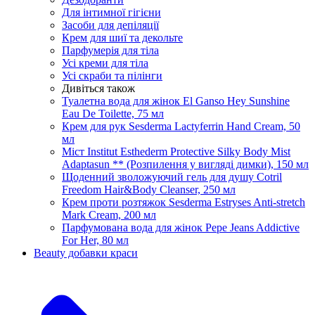
Для інтимної гігієни
Засоби для депіляції
Крем для шиї та декольте
Парфумерія для тіла
Усі креми для тіла
Усі скраби та пілінги
Дивіться також
Туалетна вода для жінок El Ganso Hey Sunshine
Eau De Toilette, 75 мл
Крем для рук Sesderma Lactyferrin Hand Cream, 50
мл
Міст Institut Esthederm Protective Silky Body Mist
Adaptasun ** (Розпилення у вигляді димки), 150 мл
Щоденний зволожуючий гель для душу Cotril
Freedom Hair&Body Cleanser, 250 мл
Крем проти розтяжок Sesderma Estryses Anti-stretch
Mark Cream, 200 мл
Парфумована вода для жінок Pepe Jeans Addictive
For Her, 80 мл
Beauty добавки краси