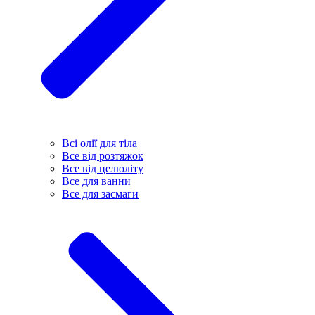
Всі олії для тіла
Все від розтяжок
Все від целюліту
Все для ванни
Все для засмаги