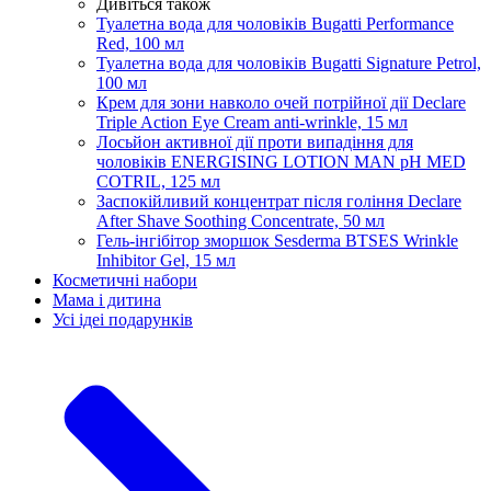
Дивіться також
Туалетна вода для чоловіків Bugatti Performance
Red, 100 мл
Туалетна вода для чоловіків Bugatti Signature Petrol,
100 мл
Крем для зони навколо очей потрійної дії Declare
Triple Action Eye Cream anti-wrinkle, 15 мл
Лосьйон активної дії проти випадіння для
чоловіків ENERGISING LOTION MAN pH MED
COTRIL, 125 мл
Заспокійливий концентрат після гоління Declare
After Shave Soothing Concentrate, 50 мл
Гель-інгібітор зморшок Sesderma BTSES Wrinkle
Inhibitor Gel, 15 мл
Косметичні набори
Мама і дитина
Усi iдеi подарункiв