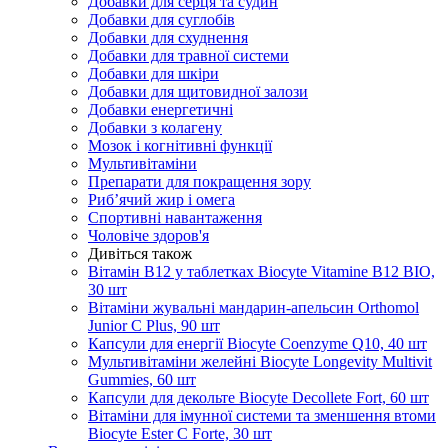
Добавки для серця та судин
Добавки для суглобів
Добавки для схуднення
Добавки для травної системи
Добавки для шкіри
Добавки для щитовидної залози
Добавки енергетичні
Добавки з колагену
Мозок і когнітивні функції
Мультивітаміни
Препарати для покращення зору
Риб’ячий жир і омега
Спортивні навантаження
Чоловіче здоров'я
Дивіться також
Вітамін B12 у таблетках Biocyte Vitamine B12 BIO,
30 шт
Вітаміни жувальні мандарин-апельсин Orthomol
Junior C Plus, 90 шт
Капсули для енергії Biocyte Coenzyme Q10, 40 шт
Мультивітаміни желейні Biocyte Longevity Multivit
Gummies, 60 шт
Капсули для декольте Biocyte Decollete Fort, 60 шт
Вітаміни для імунної системи та зменшення втоми
Biocyte Ester C Forte, 30 шт