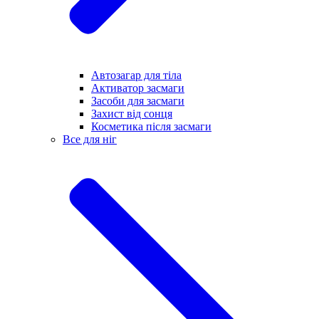
Автозагар для тіла
Активатор засмаги
Засоби для засмаги
Захист від сонця
Косметика після засмаги
Все для ніг