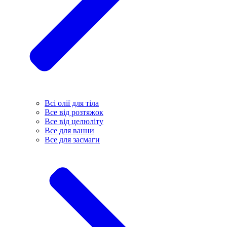
Всі олії для тіла
Все від розтяжок
Все від целюліту
Все для ванни
Все для засмаги