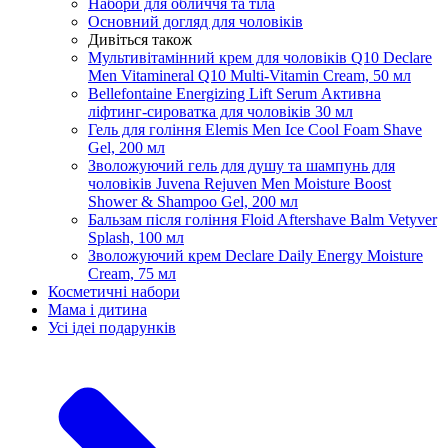
Набори для обличчя та тіла
Основний догляд для чоловіків
Дивіться також
Мультивітамінний крем для чоловіків Q10 Declare
Men Vitamineral Q10 Multi-Vitamin Cream, 50 мл
Bellefontaine Energizing Lift Serum Активна
ліфтинг-сироватка для чоловіків 30 мл
Гель для гоління Elemis Men Ice Cool Foam Shave
Gel, 200 мл
Зволожуючий гель для душу та шампунь для
чоловіків Juvena Rejuven Men Moisture Boost
Shower & Shampoo Gel, 200 мл
Бальзам після гоління Floid Aftershave Balm Vetyver
Splash, 100 мл
Зволожуючий крем Declare Daily Energy Moisture
Cream, 75 мл
Косметичні набори
Мама і дитина
Усi iдеi подарункiв