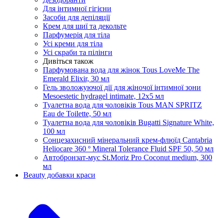
Для інтимної гігієни
Засоби для депіляції
Крем для шиї та декольте
Парфумерія для тіла
Усі креми для тіла
Усі скраби та пілінги
Дивіться також
Парфумована вода для жінок Tous LoveMe The
Emerald Elixir, 30 мл
Гель зволожуючої дії для жіночої інтимної зони
Mesoestetic hydragel intimate, 12х5 мл
Туалетна вода для чоловіків Tous MAN SPRITZ
Eau de Toilette, 50 мл
Туалетна вода для чоловіків Bugatti Signature White,
100 мл
Сонцезахисний мінеральний крем-флюїд Cantabria
Heliocare 360 ​​º Mineral Tolerance Fluid SPF 50, 50 мл
Автобронзат-мус St.Moriz Pro Coconut medium, 300
мл
Beauty добавки краси