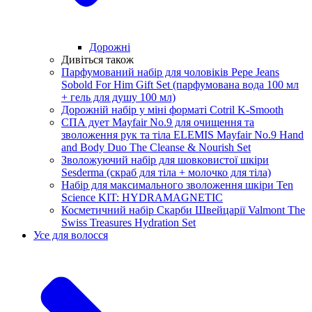
Дорожні
Дивіться також
Парфумований набір для чоловіків Pepe Jeans
Sobold For Him Gift Set (парфумована вода 100 мл
+ гель для душу 100 мл)
Дорожній набір у міні форматі Cotril K-Smooth
СПА дует Mayfair No.9 для очищення та
зволоження рук та тіла ELEMIS Mayfair No.9 Hand
and Body Duo The Cleanse & Nourish Set
Зволожуючий набір для шовковистої шкіри
Sesderma (скраб для тіла + молочко для тіла)
Набір для максимального зволоження шкіри Ten
Science KIT: HYDRAMAGNETIC
Косметичний набір Скарби Швейцарії Valmont The
Swiss Treasures Hydration Set
Усе для волосся