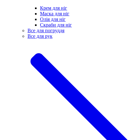
Крем для ніг
Маска для ніг
Олія для ніг
Скраби для ніг
Все для погруддя
Все для рук