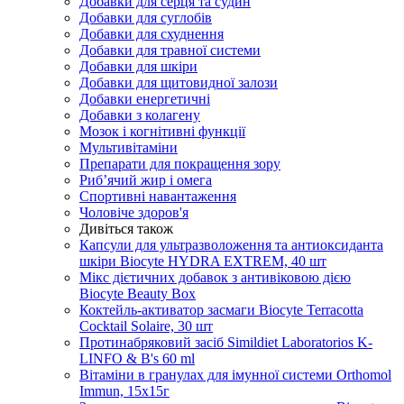
Добавки для серця та судин
Добавки для суглобів
Добавки для схуднення
Добавки для травної системи
Добавки для шкіри
Добавки для щитовидної залози
Добавки енергетичні
Добавки з колагену
Мозок і когнітивні функції
Мультивітаміни
Препарати для покращення зору
Риб’ячий жир і омега
Спортивні навантаження
Чоловіче здоров'я
Дивіться також
Капсули для ультразволоження та антиоксиданта
шкіри Biocyte HYDRA EXTREM, 40 шт
Мікс дієтичних добавок з антивіковою дією
Biocyte Beauty Box
Коктейль-активатор засмаги Biocyte Terracotta
Cocktail Solaire, 30 шт
Протинабряковий засіб Simildiet Laboratorios K-
LINFO & B's 60 ml
Вітаміни в гранулах для імунної системи Orthomol
Immun, 15х15г