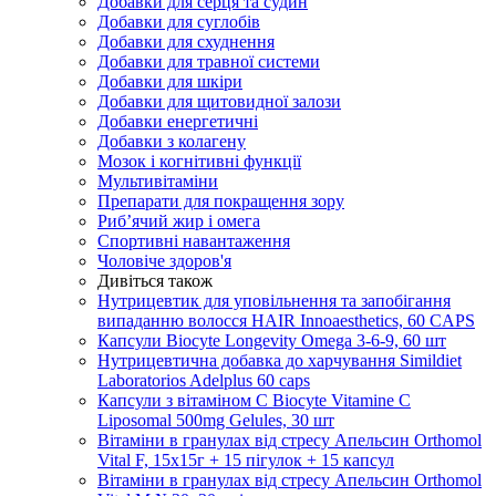
Добавки для серця та судин
Добавки для суглобів
Добавки для схуднення
Добавки для травної системи
Добавки для шкіри
Добавки для щитовидної залози
Добавки енергетичні
Добавки з колагену
Мозок і когнітивні функції
Мультивітаміни
Препарати для покращення зору
Риб’ячий жир і омега
Спортивні навантаження
Чоловіче здоров'я
Дивіться також
Нутрицевтик для уповільнення та запобігання
випаданню волосся HAIR Innoaesthetics, 60 CAPS
Капсули Biocyte Longevity Omega 3-6-9, 60 шт
Нутрицевтична добавка до харчування Simildiet
Laboratorios Adelplus 60 caps
Капсули з вітаміном С Biocyte Vitamine C
Liposomal 500mg Gelules, 30 шт
Вітаміни в гранулах від стресу Апельсин Orthomol
Vital F, 15х15г + 15 пігулок + 15 капсул
Вітаміни в гранулах від стресу Апельсин Orthomol