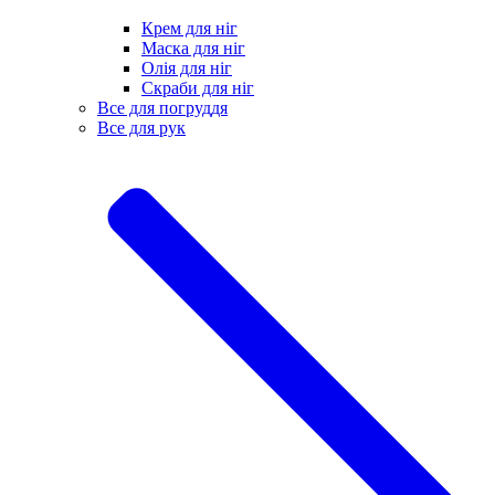
Крем для ніг
Маска для ніг
Олія для ніг
Скраби для ніг
Все для погруддя
Все для рук