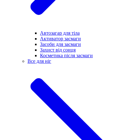
Автозагар для тіла
Активатор засмаги
Засоби для засмаги
Захист від сонця
Косметика після засмаги
Все для ніг