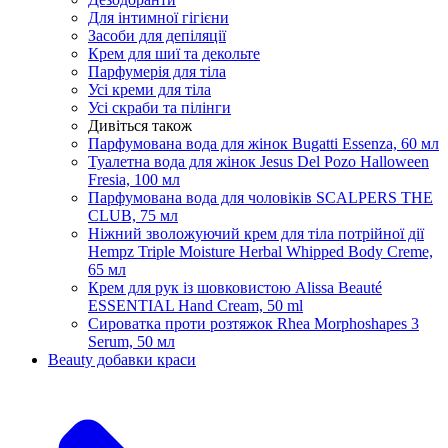
Для інтимної гігієни
Засоби для депіляції
Крем для шиї та декольте
Парфумерія для тіла
Усі креми для тіла
Усі скраби та пілінги
Дивіться також
Парфумована вода для жінок Bugatti Essenza, 60 мл
Туалетна вода для жінок Jesus Del Pozo Halloween
Fresia, 100 мл
Парфумована вода для чоловіків SCALPERS THE
CLUB, 75 мл
Ніжний зволожуючий крем для тіла потрійної дії
Hempz Triple Moisture Herbal Whipped Body Creme,
65 мл
Крем для рук із шовковистою Alissa Beauté
ESSENTIAL Hand Cream, 50 ml
Сироватка проти розтяжок Rhea Morphoshapes 3
Serum, 50 мл
Beauty добавки краси