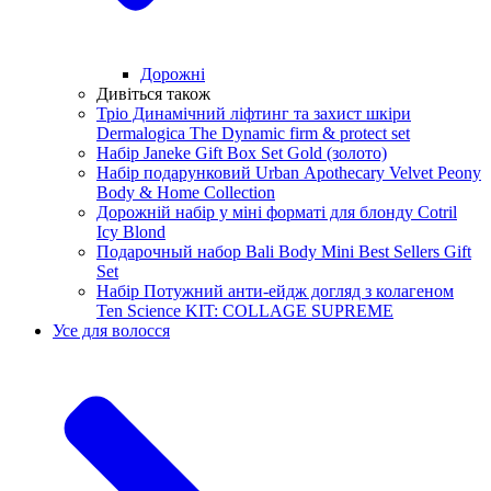
Дорожні
Дивіться також
Тріо Динамічний ліфтинг та захист шкіри
Dermalogica The Dynamic firm & protect set
Набір Janeke Gift Box Set Gold (золото)
Набір подарунковий Urban Аpothecary Velvet Peony
Body & Home Collection
Дорожній набір у міні форматі для блонду Cotril
Icy Blond
Подарочный набор Bali Body Mini Best Sellers Gift
Set
Набір Потужний анти-ейдж догляд з колагеном
Ten Science KIT: COLLAGE SUPREME
Усе для волосся