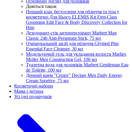
Основний догляд для чоловіків
Дивіться також
Перший клас бестселери для обличчя та тіла у
косметичці Для Нього ELEMIS Kit First-Class
Grooming Edit Face & Body Discovery Collection for
Him
Дезодорант-стік антиперспірант Marbert Man
Classic 24h Anti-Perspirant Stick, 75 мл
Очищувальний засіб для обличчя Glymed Plus
Essential Face Cleanser, 30 мл
Модельуючий гель для укладання волосся Marlies
Moller Men Constructing Gel, 100 мл
Туалетна вода для чоловіків Marbert Gentleman Eau
de Toilette, 100 мл
Денний крем "Спорт" Declare Men Daily Energy
Cream Sportive, 75 мл
Косметичні набори
Мама і дитина
Усi iдеi подарункiв