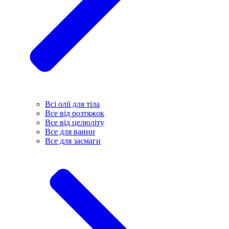
Всі олії для тіла
Все від розтяжок
Все від целюліту
Все для ванни
Все для засмаги