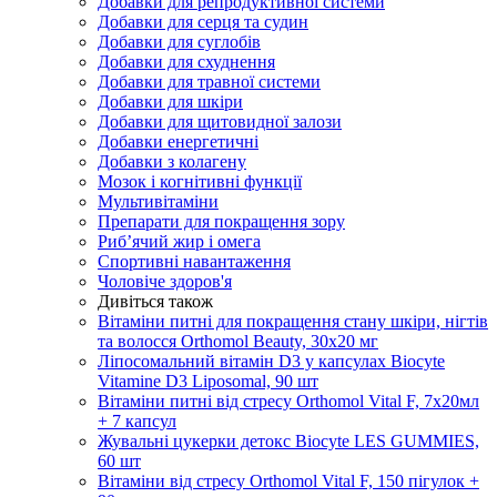
Добавки для репродуктивної системи
Добавки для серця та судин
Добавки для суглобів
Добавки для схуднення
Добавки для травної системи
Добавки для шкіри
Добавки для щитовидної залози
Добавки енергетичні
Добавки з колагену
Мозок і когнітивні функції
Мультивітаміни
Препарати для покращення зору
Риб’ячий жир і омега
Спортивні навантаження
Чоловіче здоров'я
Дивіться також
Вітаміни питні для покращення стану шкіри, нігтів
та волосся Orthomol Beauty, 30х20 мг
Ліпосомальний вітамін D3 у капсулах Biocyte
Vitamine D3 Liposomal, 90 шт
Вітаміни питні від стресу Orthomol Vital F, 7х20мл
+ 7 капсул
Жувальні цукерки детокс Biocyte LES GUMMIES,
60 шт
Вітаміни від стресу Orthomol Vital F, 150 пігулок +