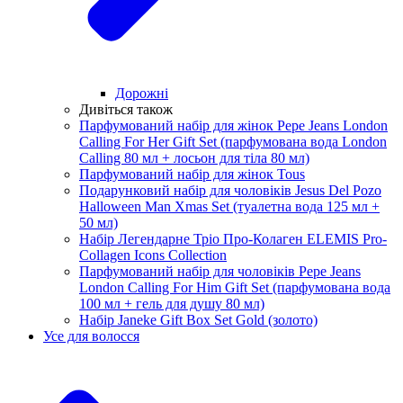
Дорожні
Дивіться також
Парфумований набір для жінок Pepe Jeans London
Calling For Her Gift Set (парфумована вода London
Calling 80 мл + лосьон для тіла 80 мл)
Парфумований набір для жінок Tous
Подарунковий набір для чоловіків Jesus Del Pozo
Halloween Man Xmas Set (туалетна вода 125 мл +
50 мл)
Набір Легендарне Тріо Про-Колаген ELEMIS Pro-
Collagen Icons Collection
Парфумований набір для чоловіків Pepe Jeans
London Calling For Him Gift Set (парфумована вода
100 мл + гель для душу 80 мл)
Набір Janeke Gift Box Set Gold (золото)
Усе для волосся