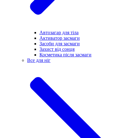
Автозагар для тіла
Активатор засмаги
Засоби для засмаги
Захист від сонця
Косметика після засмаги
Все для ніг