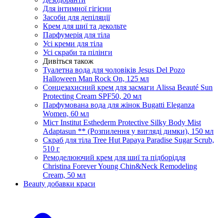
Для інтимної гігієни
Засоби для депіляції
Крем для шиї та декольте
Парфумерія для тіла
Усі креми для тіла
Усі скраби та пілінги
Дивіться також
Туалетна вода для чоловіків Jesus Del Pozo
Halloween Man Rock On, 125 мл
Сонцезахисний крем для засмаги Alissa Beauté Sun
Protecting Cream SPF50, 20 мл
Парфумована вода для жінок Bugatti Eleganza
Women, 60 мл
Міст Institut Esthederm Protective Silky Body Mist
Adaptasun ** (Розпилення у вигляді димки), 150 мл
Скраб для тіла Tree Hut Papaya Paradise Sugar Scrub,
510 г
Ремоделюючий крем для шиї та підборіддя
Christina Forever Young Chin&Neck Remodeling
Cream, 50 мл
Beauty добавки краси