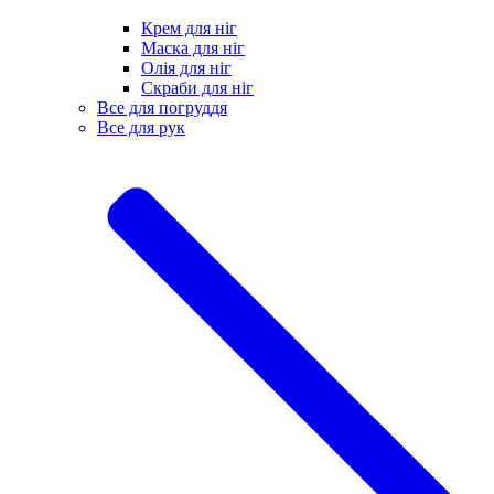
Крем для ніг
Маска для ніг
Олія для ніг
Скраби для ніг
Все для погруддя
Все для рук