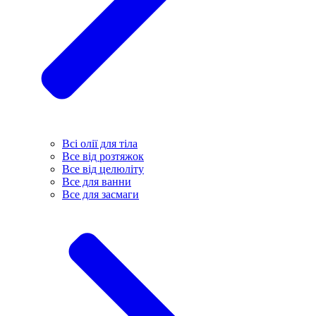
Всі олії для тіла
Все від розтяжок
Все від целюліту
Все для ванни
Все для засмаги