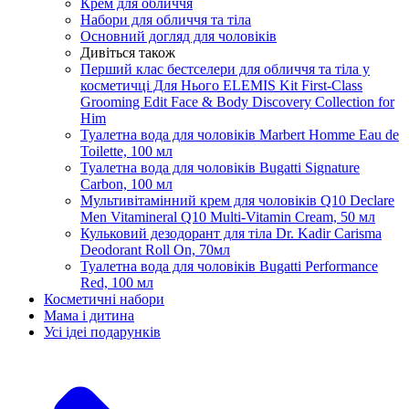
Крем для обличчя
Набори для обличчя та тіла
Основний догляд для чоловіків
Дивіться також
Перший клас бестселери для обличчя та тіла у
косметичці Для Нього ELEMIS Kit First-Class
Grooming Edit Face & Body Discovery Collection for
Him
Туалетна вода для чоловіків Marbert Homme Eau de
Toilette, 100 мл
Туалетна вода для чоловіків Bugatti Signature
Carbon, 100 мл
Мультивітамінний крем для чоловіків Q10 Declare
Men Vitamineral Q10 Multi-Vitamin Cream, 50 мл
Кульковий дезодорант для тіла Dr. Kadir Carisma
Deodorant Roll On, 70мл
Туалетна вода для чоловіків Bugatti Performance
Red, 100 мл
Косметичні набори
Мама і дитина
Усi iдеi подарункiв