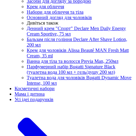
Засоби для догляду за бородою
Крем для обличчя
Набори для обличчя та тіла
Основний догляд для чоловіків
Дивіться також
Денний крем "Спорт" Declare Men Daily Energy
Cream Sportive, 75 мл
Бальзам після гоління Declare After Shave Lotion,
200 мл
Крем для чоловіків Alissa Beauté MAN Fresh Matt
Cream, 35 ml
Ванна для тіла та волосся Previa Man, 250мл
Парфумерний набір Bugatti Signature Black
(туалетна вода 100 мл + гель/душу 200 мл)
Туалетна вода для чоловіків Bugatti Dynamic Move
Intense, 100 мл
Косметичні набори
Мама і дитина
Усi iдеi подарункiв