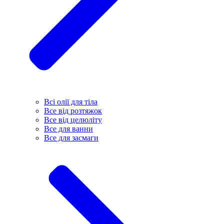
Всі олії для тіла
Все від розтяжок
Все від целюліту
Все для ванни
Все для засмаги