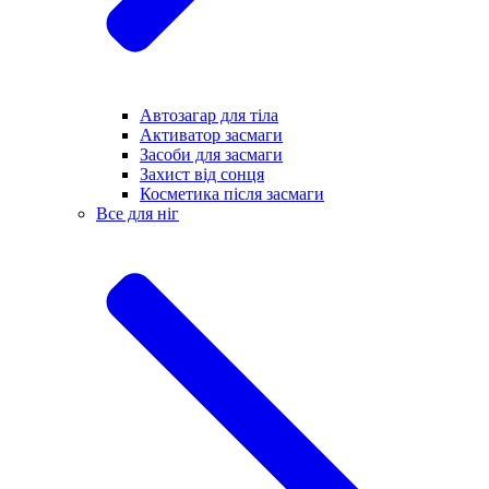
Автозагар для тіла
Активатор засмаги
Засоби для засмаги
Захист від сонця
Косметика після засмаги
Все для ніг