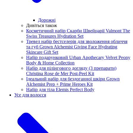
Дорожні
Дивіться також
Косметичний набір Скарби Швейцарії Valmont The
Swiss Treasures Hydration Set
Тревел набір бестселерів для зволоження обличчя
та губ Grown Alchemist Giving Face Hydrating
Skincare Gift Set
Набір подарунковий Urban Аpothecary Velvet Peony
Body & Home Collection
Набір для пілінгового догляду (3 препарати)
Christina Rose de Mer Post-Peel Kit
Ідеальний набір для бездоганної шкіри Grown
Alchemist Prep + Prime Heroes Kit
Набір для тіла Elemis Perfect Body
Усе для волосся