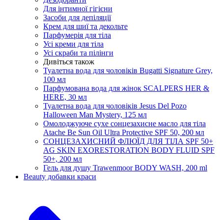
Для інтимної гігієни
Засоби для депіляції
Крем для шиї та декольте
Парфумерія для тіла
Усі креми для тіла
Усі скраби та пілінги
Дивіться також
Туалетна вода для чоловіків Bugatti Signature Grey,
100 мл
Парфумована вода для жінок SCALPERS HER &
HERE, 30 мл
Туалетна вода для чоловіків Jesus Del Pozo
Halloween Man Mystery, 125 мл
Омолоджуюче сухе сонцезахисне масло для тіла
Atache Be Sun Oil Ultra Protective SPF 50, 200 мл
СОНЦЕЗАХИСНИЙ ФЛЮЇД ДЛЯ ТІЛА SPF 50+
AG SKIN EXORESTORATION BODY FLUID SPF
50+, 200 мл
Гель для душу Trawenmoor BODY WASH, 200 ml
Beauty добавки краси