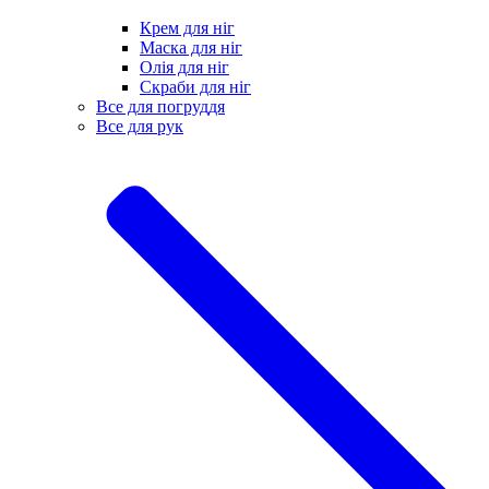
Крем для ніг
Маска для ніг
Олія для ніг
Скраби для ніг
Все для погруддя
Все для рук