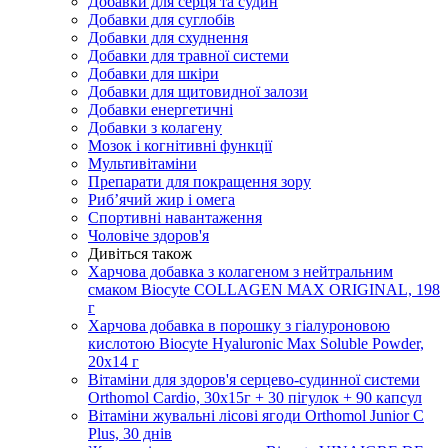
Добавки для серця та судин
Добавки для суглобів
Добавки для схуднення
Добавки для травної системи
Добавки для шкіри
Добавки для щитовидної залози
Добавки енергетичні
Добавки з колагену
Мозок і когнітивні функції
Мультивітаміни
Препарати для покращення зору
Риб’ячий жир і омега
Спортивні навантаження
Чоловіче здоров'я
Дивіться також
Харчова добавка з колагеном з нейтральним
смаком Biocyte COLLAGEN MAX ORIGINAL, 198
г
Харчова добавка в порошку з гіалуроновою
кислотою Biocyte Hyaluronic Max Soluble Powder,
20х14 г
Вітаміни для здоров'я серцево-судинної системи
Orthomol Cardio, 30х15г + 30 пігулок + 90 капсул
Вітаміни жувальні лісові ягоди Orthomol Junior C
Plus, 30 днів