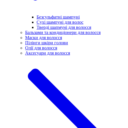
Безсульфатні шампуні
Сухі шампуні для волос
Тверді шапмуні для волосся
Бальзами та кондиціонери для волосся
Маски для волосся
Пілінги шкіри голови
Олії для волосся
Аксесуари для волосся