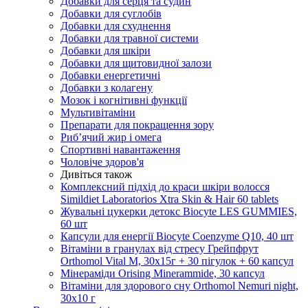
Добавки для серця та судин
Добавки для суглобів
Добавки для схуднення
Добавки для травної системи
Добавки для шкіри
Добавки для щитовидної залози
Добавки енергетичні
Добавки з колагену
Мозок і когнітивні функції
Мультивітаміни
Препарати для покращення зору
Риб’ячий жир і омега
Спортивні навантаження
Чоловіче здоров'я
Дивіться також
Комплексний підхід до краси шкіри волосся
Simildiet Laboratorios Xtra Skin & Hair 60 tablets
Жувальні цукерки детокс Biocyte LES GUMMIES,
60 шт
Капсули для енергії Biocyte Coenzyme Q10, 40 шт
Вітаміни в гранулах від стресу Грейпфрут
Orthomol Vital M, 30х15г + 30 пігулок + 60 капсул
Мінераміди Orising Minerammide, 30 капсул
Вітаміни для здорового сну Orthomol Nemuri night,
30х10 г