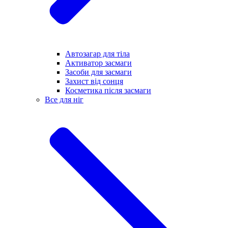
Автозагар для тіла
Активатор засмаги
Засоби для засмаги
Захист від сонця
Косметика після засмаги
Все для ніг