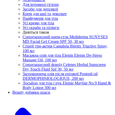
Для інтимної гігієни
Засоби для депіляції
Крем для шиї та декольте
Парфумерія для тіла
Усі креми для тіла
Усі скраби та пілінги
Дивіться також
Сонцезахисний крем-гель Mediderma SUNYSES
MD Facial Gel Cream SPF 50, 30 мл
Спрей три-актив Cantabria Biretix Triactive Spray,
100 мл
Масажна олія для тіла Elemis Elemis De-Stress
Massage Oil, 100 мл
Сонцезахисний флюїд Celenes Herbal Sunscreen
Dry Touch Fluid Spf 30, 50 мл
Заспокоююча олія після епіляції Postepil oil
DERMOPHISIOLOGIQUE, 200 мл
Лосьйон для тіла і рук Elemis Mayfair No.9 Hand &
Body Lotion 300 мл
Beauty добавки краси