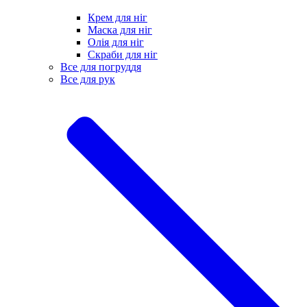
Крем для ніг
Маска для ніг
Олія для ніг
Скраби для ніг
Все для погруддя
Все для рук