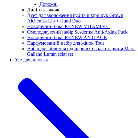
Дорожні
Дивіться також
Дует для зволоження губ та шкіри рук Grown
Alchemist Lip + Hand Duo
Новорічний бокс RENEW VITAMIN C
Омолоджуючий набір Sesderma Anti-Aging Pack
Новорічний бокс RENEW ANTI AGE
Парфумований набір для жінок Tous
Набір для обличчя від перших ознак старіння Maria
Galland Lumin'eclat set
Усе для волосся