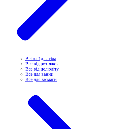
Всі олії для тіла
Все від розтяжок
Все від целюліту
Все для ванни
Все для засмаги