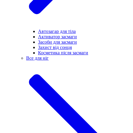
Автозагар для тіла
Активатор засмаги
Засоби для засмаги
Захист від сонця
Косметика після засмаги
Все для ніг