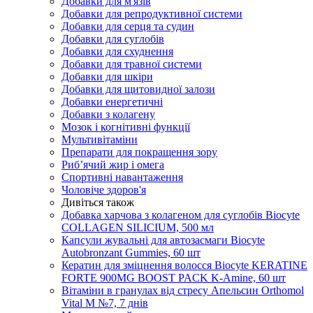
Добавки для м'язів
Добавки для репродуктивної системи
Добавки для серця та судин
Добавки для суглобів
Добавки для схуднення
Добавки для травної системи
Добавки для шкіри
Добавки для щитовидної залози
Добавки енергетичні
Добавки з колагену
Мозок і когнітивні функції
Мультивітаміни
Препарати для покращення зору
Риб’ячий жир і омега
Спортивні навантаження
Чоловіче здоров'я
Дивіться також
Добавка харчова з колагеном для суглобів Biocyte
COLLAGEN SILICIUM, 500 мл
Капсули жувальні для автозасмаги Biocyte
Autobronzant Gummies, 60 шт
Кератин для зміцнення волосся Biocyte KERATINE
FORTE 900MG BOOST PACK K-Amine, 60 шт
Вітаміни в гранулах від стресу Апельсин Orthomol
Vital M №7, 7 днів