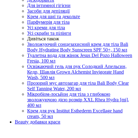
Для інтимної гігієни
Засоби для депіляції
Крем для шиї та декольте
Парфумерія для тіла
Усі креми для тіла
Усі скраби та пілінги
Дивіться також
Зволожуючий сонцезахисний крем для тіла Bali
Body Hydrating Body Sunscreen SPF 50+, 150 мл
Туалетна вода для жінок Jesus Del Pozo Halloween
Fresia, 100 мл
Освіжаючий гель для рук Солодкий Апельсин,
Кедр, Шавлія Grown Alchemist Invigorate Hand
Wash, 500 мл
Прозорий мус автозагар для тіла Bali Body Clear
Self Tanning Water, 200 мл
Мікробіом-лосьйон для тіла з глибокою
зволожуючою дією розмір ХХL Rhea Hydra [mi],
400 мл
Крем для рук Institut Esthederm Excellage hand
cream, 50 мл
Beauty добавки краси