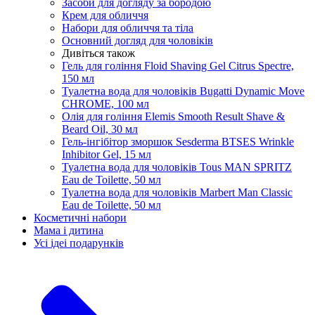
Засоби для догляду за бородою
Крем для обличчя
Набори для обличчя та тіла
Основний догляд для чоловіків
Дивіться також
Гель для гоління Floid Shaving Gel Citrus Spectre,
150 мл
Туалетна вода для чоловіків Bugatti Dynamic Move
CHROME, 100 мл
Олія для гоління Elemis Smooth Result Shave &
Beard Oil, 30 мл
Гель-інгібітор зморшок Sesderma BTSES Wrinkle
Inhibitor Gel, 15 мл
Туалетна вода для чоловіків Tous MAN SPRITZ
Eau de Toilette, 50 мл
Туалетна вода для чоловіків Marbert Man Classic
Eau de Toilette, 50 мл
Косметичні набори
Мама і дитина
Усi iдеi подарункiв