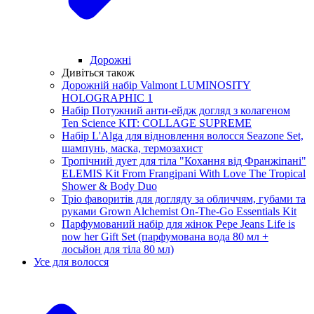
Дорожні
Дивіться також
Дорожній набір Valmont LUMINOSITY
HOLOGRAPHIC 1
Набір Потужний анти-ейдж догляд з колагеном
Ten Science KIT: COLLAGE SUPREME
Набір L'Alga для відновлення волосся Seazone Set,
шампунь, маска, термозахист
Тропічний дует для тіла "Кохання від Франжіпані"
ELEMIS Kit From Frangipani With Love The Tropical
Shower & Body Duo
Тріо фаворитів для догляду за обличчям, губами та
руками Grown Alchemist On-The-Go Essentials Kit
Парфумований набір для жінок Pepe Jeans Life is
now her Gift Set (парфумована вода 80 мл +
лосьйон для тіла 80 мл)
Усе для волосся