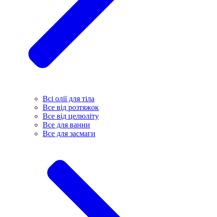
Всі олії для тіла
Все від розтяжок
Все від целюліту
Все для ванни
Все для засмаги