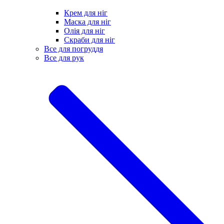
Крем для ніг
Маска для ніг
Олія для ніг
Скраби для ніг
Все для погруддя
Все для рук