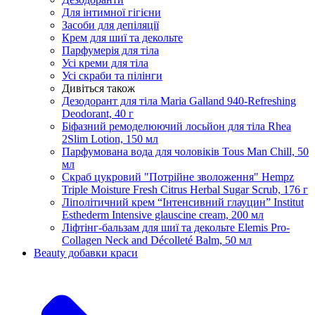
Для інтимної гігієни
Засоби для депіляції
Крем для шиї та декольте
Парфумерія для тіла
Усі креми для тіла
Усі скраби та пілінги
Дивіться також
Дезодорант для тіла Maria Galland 940-Refreshing
Deodorant, 40 г
Біфазний ремоделюючий лосьйон для тіла Rhea
2Slim Lotion, 150 мл
Парфумована вода для чоловіків Tous Man Chill, 50
мл
Скраб цукровий "Потрійне зволоження" Hempz
Triple Moisture Fresh Citrus Herbal Sugar Scrub, 176 г
Ліполітичний крем “Інтенсивний глауцин” Institut
Esthederm Intensive glauscine cream, 200 мл
Ліфтінг-бальзам для шиї та декольте Elemis Pro-
Collagen Neck and Décolleté Balm, 50 мл
Beauty добавки краси