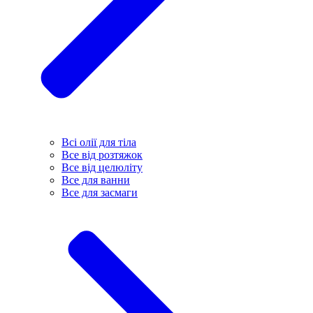
Всі олії для тіла
Все від розтяжок
Все від целюліту
Все для ванни
Все для засмаги