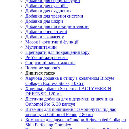
Добавки для серця та судин
Добавки для суглобів
Добавки для схуднення
Добавки для травної системи
Добавки для шкіри
Добавки для щитовидної залози
Добавки енергетичні
Добавки з колагену
Мозок і когнітивні функції
Мультивітаміни
Препарати для покращення зору
Риб’ячий жир і омега
Спортивні навантаження
Чоловіче здоров'я
Дивіться також
Харчова добавка в стику з колагеном Biocyte
Collagen Express Sticks, 10х6 г
Харчова добавка Sesderma LACTYFERRIN
DEFENSE, 120 мл
Дієтична добавка для підтримки кишечника
Orthomol Pro 6, 30 капсул
Вітаміни для поліпшення самопочуття під час
менопаузи Orthomol Femin, 180 шт
Комплекс для ідеальної шкіри Rejuvenated Сollagen
Skin Perfecting Complex