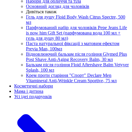
Набори для обличчя та тіла
Основний догляд для чоловіків
Дивіться також
Гель для душу Floid Body Wash Citrus Spectre, 500
мл
Парфумований набір для чоловіків Pepe Jeans Life
is now him Gift Set (парфумована вода 100 мл +
гель для душу 80 мл)
Паста натуральної фіксації з матовим ефектом
Previa Man, 100мл
Відновлюючий бальзам після гоління Glymed Plus
Post Shave Anti-Aging Recovery Balm, 30 мл
Бальзам після гоління Floid Aftershave Balm Vetyver
Splash, 100 мл
Крем проти старіння "Спорт" Declare Men
Vitamineral Anti-Wrinkle Cream Sportive, 75 мл
Косметичні набори
Мама і дитина
Усi iдеi подарункiв