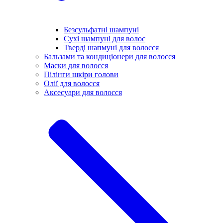
Безсульфатні шампуні
Сухі шампуні для волос
Тверді шапмуні для волосся
Бальзами та кондиціонери для волосся
Маски для волосся
Пілінги шкіри голови
Олії для волосся
Аксесуари для волосся