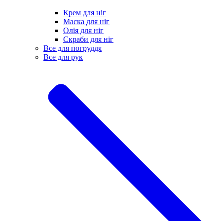
Крем для ніг
Маска для ніг
Олія для ніг
Скраби для ніг
Все для погруддя
Все для рук