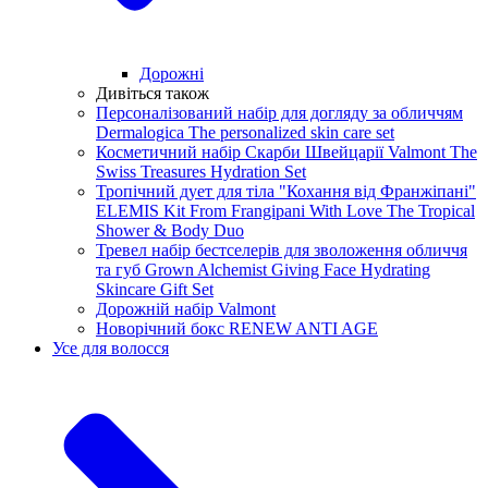
Дорожні
Дивіться також
Персоналізований набір для догляду за обличчям
Dermalogica The personalized skin care set
Косметичний набір Скарби Швейцарії Valmont The
Swiss Treasures Hydration Set
Тропічний дует для тіла "Кохання від Франжіпані"
ELEMIS Kit From Frangipani With Love The Tropical
Shower & Body Duo
Тревел набір бестселерів для зволоження обличчя
та губ Grown Alchemist Giving Face Hydrating
Skincare Gift Set
Дорожній набір Valmont
Новорічний бокс RENEW ANTI AGE
Усе для волосся