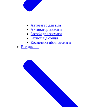
Автозагар для тіла
Активатор засмаги
Засоби для засмаги
Захист від сонця
Косметика після засмаги
Все для ніг